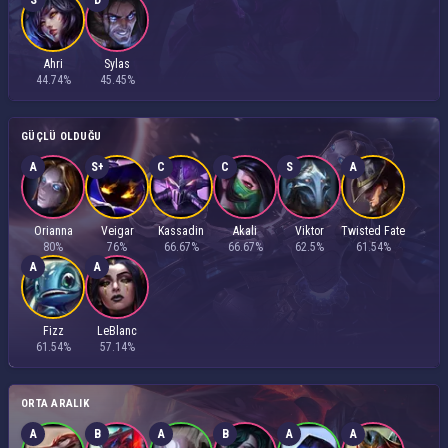
S
D
Ahri
Sylas
44.74%
45.45%
GÜÇLÜ OLDUĞU
A
S+
C
C
S
A
Orianna
Veigar
Kassadin
Akali
Viktor
Twisted Fate
80%
76%
66.67%
66.67%
62.5%
61.54%
A
A
Fizz
LeBlanc
61.54%
57.14%
ORTA ARALIK
A
B
A
B
A
A