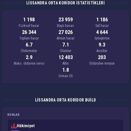
LISSANDRA ORTA KORIDOR ISTATISTIKLERI
1 198
23 959
1 186
Fiziksel hasar
Büyü hasarı
Saf hasar
26 344
27 026
4 644
Toplam hasar
Alınan hasar
İyileştirme
6.7
7.1
9.3
Öldürmeler
Ölümler
Asistler
2.9
12 403
203
Maks. öldürme serisi
Altın
Öldürülen minyon
1.8
Orman CS
LISSANDRA ORTA KORIDOR BUILD
RUNLAR
Hâkimiyet