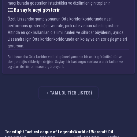
maçı burada gösterilen istatistikler ve dizilimler için toplanır.
Bu sayfa neyi gösterir
Özet, Lissandra şampiyonunun Orta koridor koridorunda nasıl
performans gösterdiğini winrate, pick rate ve ban rate ile gösterir.
Altında en çok kullanılan dizilimi, rünleri ve sihirdar büyülerini, ayrıca
Lissandra için Orta koridor koridorunda en kolay ve en zor eşleşmeleri
görürsün.
Bu Lissandra Orta koridor verileri güncel yamanın bir anlık görüntüsüdür ve
denge değişiklikleriyle değişir. Sayfayı bir başlangıç noktası olarak kullan ve
eşyaları ile rünleri maçına göre uyarla.
TAM LOL TIER LISTESI
Teamfight Tactics
League of Legends
World of Warcraft
Dil