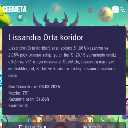
SEEMETA
Lissandra Orta koridor
Lissandra (Orta koridor) sıralı soloda 51.66% kazanma ve
2.05% pick oranına sahip; şu an tier S. 26.15 yamasında analiz
ettiğimiz 751 maça dayanarak SeeMeta, Lissandra için özet
istatistikler, rol, zorluk ve koridor matchup kazanma oranlarını
sunar.
Son Güncelleme:
04.08.2026
Maçlar:
751
Kazanma oranı:
51.66%
Kademe:
S
Üst koridor
Ormancı
D
D