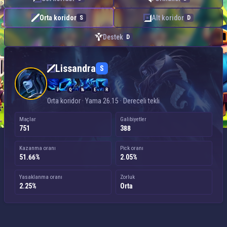
Orta koridor
Alt koridor
S
D
Destek
D
Lissandra — Orta koridor
Lissandra
S
P
Q
W
E
R
Orta koridor · Yama 26.15 · Dereceli tekli
Maçlar
Galibiyetler
751
388
Kazanma oranı
Pick oranı
51.66%
2.05%
Yasaklanma oranı
Zorluk
2.25%
Orta