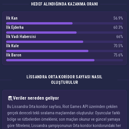
HEDEF ALINDIĞINDA KAZANMA ORANI
İlk Kan
56.9%
İlk Ejderha
60.3%
İlk Vadi Habercisi
66%
İlk Kule
70.5%
İlk Baron
75.6%
LISSANDRA ORTA KORIDOR SAYFASI NASIL
OLUŞTURULUR
Veriler nereden geliyor
Bu Lissandra Orta koridor sayfası, Riot Games API üzerinden çekilen
gerçek dereceli tekli sıralama maçlarından oluşturulur. Oyuncular farklı
bölge ve rütbelerden örneklenir, son maçları okunur ve güncel yamaya
göre filtrelenir, Lissandra şampiyonunun Orta koridor koridorundaki her