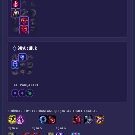
Büyücülük
STAT PARÇALARI
SIHIRDAR BÜYÜLERI
BAŞLANGIÇ EŞYALARI
TEMEL EŞYALAR
EŞYA 4
EŞYA 5
EŞYA 6