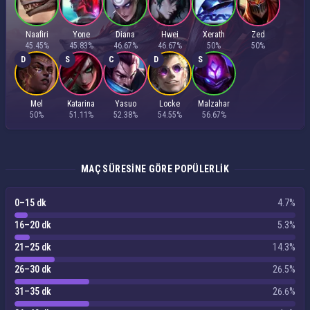
Naafiri
Yone
Diana
Hwei
Xerath
Zed
45.45%
45.83%
46.67%
46.67%
50%
50%
D
S
C
D
S
Mel
Katarina
Yasuo
Locke
Malzahar
50%
51.11%
52.38%
54.55%
56.67%
MAÇ SÜRESINE GÖRE POPÜLERLIK
0–15 dk
4.7%
16–20 dk
5.3%
21–25 dk
14.3%
26–30 dk
26.5%
31–35 dk
26.6%