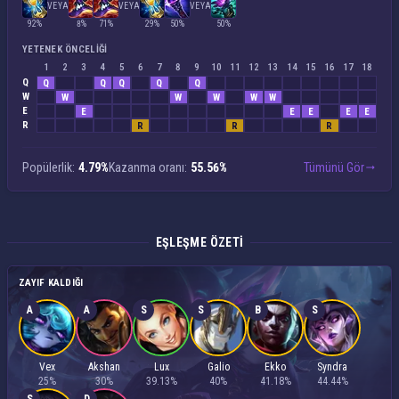
VEYA
VEYA
VEYA
92%
8%
71%
29%
50%
50%
YETENEK ÖNCELIĞI
1
2
3
4
5
6
7
8
9
10
11
12
13
14
15
16
17
18
Q
Q
Q
Q
Q
Q
W
W
W
W
W
W
E
E
E
E
E
E
R
R
R
R
Popülerlik:
4.79%
Kazanma oranı:
55.56%
Tümünü Gör
EŞLEŞME ÖZETI
ZAYIF KALDIĞI
A
A
S
S
B
S
Vex
Akshan
Lux
Galio
Ekko
Syndra
25%
30%
39.13%
40%
41.18%
44.44%