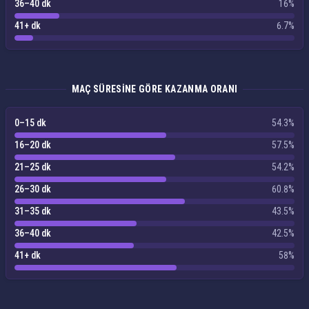
36–40 dk
16%
41+ dk
6.7%
MAÇ SÜRESINE GÖRE KAZANMA ORANI
0–15 dk
54.3%
16–20 dk
57.5%
21–25 dk
54.2%
26–30 dk
60.8%
31–35 dk
43.5%
36–40 dk
42.5%
41+ dk
58%