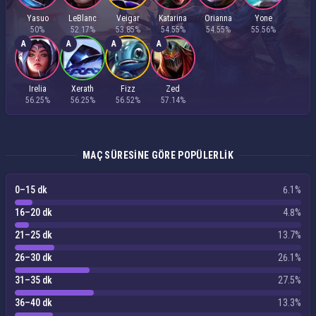
Yasuo
LeBlanc
Veigar
Katarina
Orianna
Yone
50%
52.17%
53.85%
54.55%
54.55%
55.56%
A
A
A
A
Irelia
Xerath
Fizz
Zed
56.25%
56.25%
56.52%
57.14%
MAÇ SÜRESINE GÖRE POPÜLERLIK
0–15 dk
6.1%
16–20 dk
4.8%
21–25 dk
13.7%
26–30 dk
26.1%
31–35 dk
27.5%
36–40 dk
13.3%