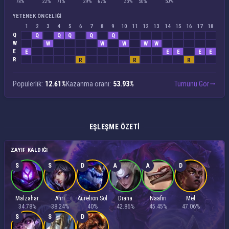
78%
22%
71%
29%
67%
33%
50%
50%
YETENEK ÖNCELIĞI
1
2
3
4
5
6
7
8
9
10
11
12
13
14
15
16
17
18
Q
Q
Q
Q
Q
Q
W
W
W
W
W
W
E
E
E
E
E
E
R
R
R
R
Popülerlik:
12.61%
Kazanma oranı:
53.93%
Tümünü Gör
EŞLEŞME ÖZETI
ZAYIF KALDIĞI
S
S
D
A
A
D
Malzahar
Ahri
Aurelion Sol
Diana
Naafiri
Mel
34.78%
38.24%
40%
42.86%
45.45%
47.06%
S
S
D