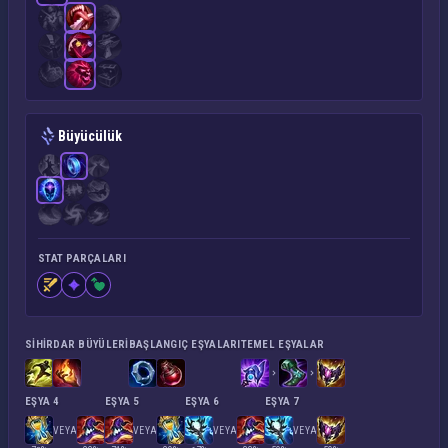
Büyücülük
STAT PARÇALARI
SIHIRDAR BÜYÜLERI
BAŞLANGIÇ EŞYALARI
TEMEL EŞYALAR
EŞYA 4
EŞYA 5
EŞYA 6
EŞYA 7
VEYA
VEYA
VEYA
VEYA