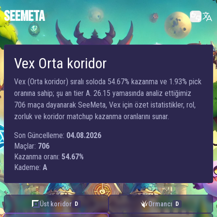
SEEMETA
Vex Orta koridor
Vex (Orta koridor) sıralı soloda 54.67% kazanma ve 1.93% pick
oranına sahip; şu an tier A. 26.15 yamasında analiz ettiğimiz
706 maça dayanarak SeeMeta, Vex için özet istatistikler, rol,
zorluk ve koridor matchup kazanma oranlarını sunar.
Son Güncelleme:
04.08.2026
Maçlar:
706
Kazanma oranı:
54.67%
Kademe:
A
Üst koridor
Ormancı
D
D