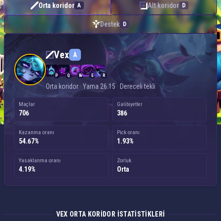
Orta koridor
Alt koridor
A
D
Destek
D
Vex — Orta koridor
Vex
A
P
Q
W
E
R
Orta koridor · Yama 26.15 · Dereceli tekli
Maçlar
Galibiyetler
706
386
Kazanma oranı
Pick oranı
54.67%
1.93%
Yasaklanma oranı
Zorluk
4.19%
Orta
VEX ORTA KORIDOR ISTATISTIKLERI