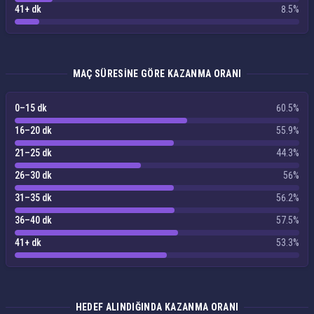
41+ dk
8.5%
MAÇ SÜRESINE GÖRE KAZANMA ORANI
0–15 dk
60.5%
16–20 dk
55.9%
21–25 dk
44.3%
26–30 dk
56%
31–35 dk
56.2%
36–40 dk
57.5%
41+ dk
53.3%
HEDEF ALINDIĞINDA KAZANMA ORANI