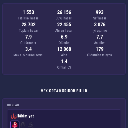
1 553
26 156
993
Fiziksel hasar
Büyü hasarı
Saf hasar
28 702
22 455
3 076
Toplam hasar
Alınan hasar
İyileştirme
7.9
6.9
7.7
Öldürmeler
Ölümler
Asistler
3.4
12 068
179
Maks. öldürme serisi
Altın
Öldürülen minyon
1.4
Orman CS
VEX ORTA KORIDOR BUILD
RUNLAR
Hâkimiyet