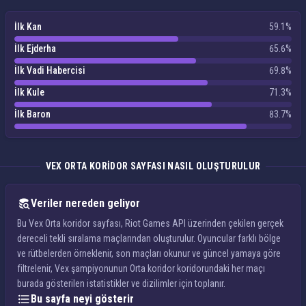
İlk Kan
59.1%
İlk Ejderha
65.6%
İlk Vadi Habercisi
69.8%
İlk Kule
71.3%
İlk Baron
83.7%
VEX ORTA KORIDOR SAYFASI NASIL OLUŞTURULUR
Veriler nereden geliyor
Bu Vex Orta koridor sayfası, Riot Games API üzerinden çekilen gerçek
dereceli tekli sıralama maçlarından oluşturulur. Oyuncular farklı bölge
ve rütbelerden örneklenir, son maçları okunur ve güncel yamaya göre
filtrelenir, Vex şampiyonunun Orta koridor koridorundaki her maçı
burada gösterilen istatistikler ve dizilimler için toplanır.
Bu sayfa neyi gösterir