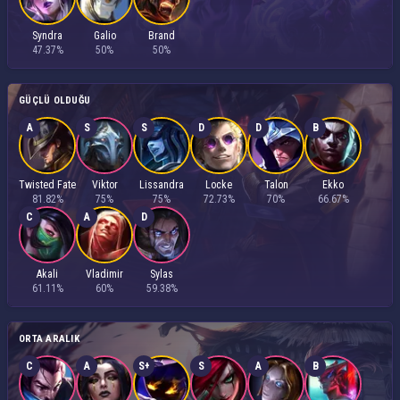
Syndra
Galio
Brand
47.37%
50%
50%
GÜÇLÜ OLDUĞU
A
S
S
D
D
B
Twisted Fate
Viktor
Lissandra
Locke
Talon
Ekko
81.82%
75%
75%
72.73%
70%
66.67%
C
A
D
Akali
Vladimir
Sylas
61.11%
60%
59.38%
ORTA ARALIK
C
A
S+
S
A
B