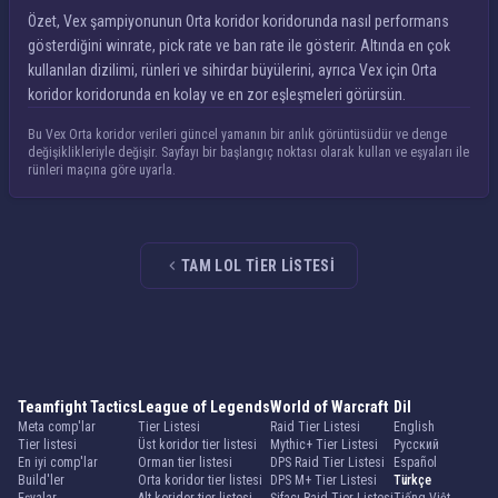
Özet, Vex şampiyonunun Orta koridor koridorunda nasıl performans
gösterdiğini winrate, pick rate ve ban rate ile gösterir. Altında en çok
kullanılan dizilimi, rünleri ve sihirdar büyülerini, ayrıca Vex için Orta
koridor koridorunda en kolay ve en zor eşleşmeleri görürsün.
Bu Vex Orta koridor verileri güncel yamanın bir anlık görüntüsüdür ve denge
değişiklikleriyle değişir. Sayfayı bir başlangıç noktası olarak kullan ve eşyaları ile
rünleri maçına göre uyarla.
TAM LOL TIER LISTESI
Teamfight Tactics
League of Legends
World of Warcraft
Dil
Meta comp'lar
Tier Listesi
Raid Tier Listesi
English
Tier listesi
Üst koridor tier listesi
Mythic+ Tier Listesi
Русский
En iyi comp'lar
Orman tier listesi
DPS Raid Tier Listesi
Español
Build'ler
Orta koridor tier listesi
DPS M+ Tier Listesi
Türkçe