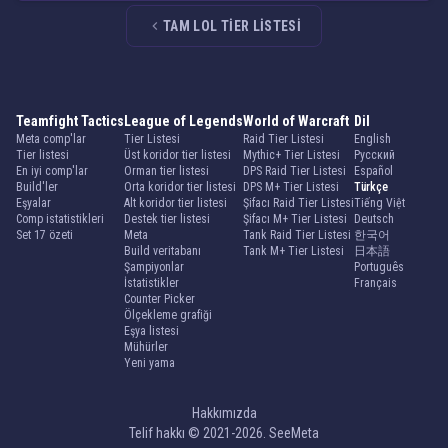
TAM LOL TIER LISTESI
Teamfight Tactics
League of Legends
World of Warcraft
Dil
Meta comp'lar
Tier Listesi
Raid Tier Listesi
English
Tier listesi
Üst koridor tier listesi
Mythic+ Tier Listesi
Русский
En iyi comp'lar
Orman tier listesi
DPS Raid Tier Listesi
Español
Build'ler
Orta koridor tier listesi
DPS M+ Tier Listesi
Türkçe
Eşyalar
Alt koridor tier listesi
Şifacı Raid Tier Listesi
Tiếng Việt
Comp istatistikleri
Destek tier listesi
Şifacı M+ Tier Listesi
Deutsch
Set 17 özeti
Meta
Tank Raid Tier Listesi
한국어
Build veritabanı
Tank M+ Tier Listesi
日本語
Şampiyonlar
Português
İstatistikler
Français
Counter Picker
Ölçekleme grafiği
Eşya listesi
Mühürler
Yeni yama
Hakkımızda
Telif hakkı © 2021-2026. SeeMeta