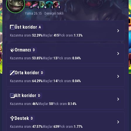
P
Q
W
E
R
Yama 26.15 · Dereceli tekli
Üst koridor
A
Kazanma oranı:
52.29%
Maçlar:
415
Pick oranı:
1.13%
Ormancı
D
Kazanma oranı:
53.85%
Maçlar:
13
Pick oranı:
0.04%
Orta koridor
D
Kazanma oranı:
64.29%
Maçlar:
14
Pick oranı:
0.04%
Alt koridor
D
Kazanma oranı:
46%
Maçlar:
50
Pick oranı:
0.14%
Destek
D
Kazanma oranı:
47.57%
Maçlar:
639
Pick oranı:
1.77%