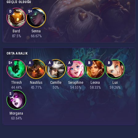
GÜÇLÜ OLDUĞU
D
S+
Bard
Senna
87.5%
66.67%
ORTA ARALIK
S+
A
A
A
B
B
Thresh
Nautilus
Camille
Seraphine
Leona
Lux
44.44%
45.71%
50%
54.55%
58.33%
59.26%
S
Morgana
63.64%