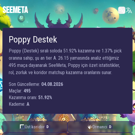
SEEMETA
Poppy Destek
Poppy (Destek) sıralı soloda 51.92% kazanma ve 1.37% pick
oranına sahip; şu an tier A. 26.15 yamasında analiz ettiğimiz
495 maça dayanarak SeeMeta, Poppy için özet istatistikler,
rol, zorluk ve koridor matchup kazanma oranlarını sunar.
Son Güncelleme:
04.08.2026
Maçlar:
495
Kazanma oranı:
51.92%
Kademe:
A
Üst koridor
Ormancı
D
D