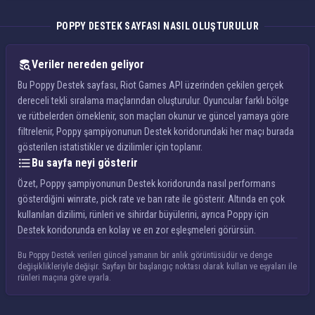
POPPY DESTEK SAYFASI NASIL OLUŞTURULUR
Veriler nereden geliyor
Bu Poppy Destek sayfası, Riot Games API üzerinden çekilen gerçek
dereceli tekli sıralama maçlarından oluşturulur. Oyuncular farklı bölge
ve rütbelerden örneklenir, son maçları okunur ve güncel yamaya göre
filtrelenir, Poppy şampiyonunun Destek koridorundaki her maçı burada
gösterilen istatistikler ve dizilimler için toplanır.
Bu sayfa neyi gösterir
Özet, Poppy şampiyonunun Destek koridorunda nasıl performans
gösterdiğini winrate, pick rate ve ban rate ile gösterir. Altında en çok
kullanılan dizilimi, rünleri ve sihirdar büyülerini, ayrıca Poppy için
Destek koridorunda en kolay ve en zor eşleşmeleri görürsün.
Bu Poppy Destek verileri güncel yamanın bir anlık görüntüsüdür ve denge
değişiklikleriyle değişir. Sayfayı bir başlangıç noktası olarak kullan ve eşyaları ile
rünleri maçına göre uyarla.