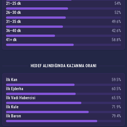
21–25 dk
54%
26–30 dk
52%
31–35 dk
49.6%
36–40 dk
42.6%
41+ dk
58.8%
HEDEF ALINDIĞINDA KAZANMA ORANI
İlk Kan
59.5%
İlk Ejderha
60.5%
İlk Vadi Habercisi
65.5%
İlk Kule
71.9%
İlk Baron
79.4%