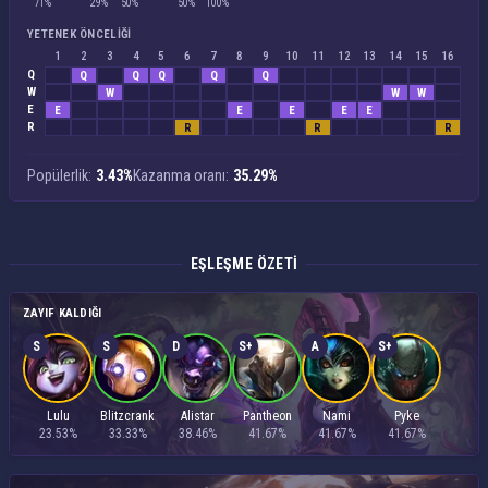
71%
29%
50%
50%
100%
YETENEK ÖNCELIĞI
1
2
3
4
5
6
7
8
9
10
11
12
13
14
15
16
Q
Q
Q
Q
Q
Q
W
W
W
W
E
E
E
E
E
E
R
R
R
R
Popülerlik:
3.43%
Kazanma oranı:
35.29%
EŞLEŞME ÖZETI
ZAYIF KALDIĞI
S
S
D
S+
A
S+
Lulu
Blitzcrank
Alistar
Pantheon
Nami
Pyke
23.53%
33.33%
38.46%
41.67%
41.67%
41.67%