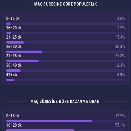
MAÇ SÜRESINE GÖRE POPÜLERLIK
0–15 dk
3.6%
16–20 dk
4.2%
21–25 dk
15.4%
26–30 dk
30.3%
31–35 dk
27.3%
36–40 dk
12.3%
41+ dk
6.9%
MAÇ SÜRESINE GÖRE KAZANMA ORANI
0–15 dk
72.2%
16–20 dk
57.1%