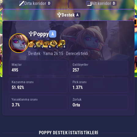
Orta koridor
Alt koridor
D
D
Destek
A
Poppy — Destek
Poppy
A
P
Q
W
E
R
Destek · Yama 26.15 · Dereceli tekli
Maçlar
Galibiyetler
495
257
Kazanma oranı
Pick oranı
51.92%
1.37%
Yasaklanma oranı
Zorluk
3.7%
Orta
POPPY DESTEK ISTATISTIKLERI