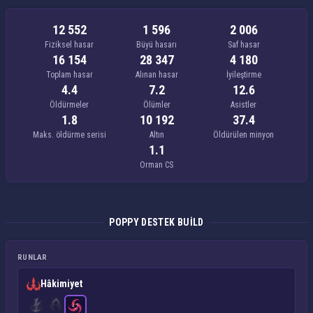
12 552
1 596
2 006
Fiziksel hasar
Büyü hasarı
Saf hasar
16 154
28 347
4 180
Toplam hasar
Alınan hasar
İyileştirme
4.4
7.2
12.6
Öldürmeler
Ölümler
Asistler
1.8
10 192
37.4
Maks. öldürme serisi
Altın
Öldürülen minyon
1.1
Orman CS
POPPY DESTEK BUILD
RUNLAR
Hâkimiyet