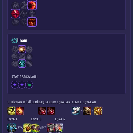
İlham
STAT PARÇALARI
SIHIRDAR BÜYÜLERI
BAŞLANGIÇ EŞYALARI
TEMEL EŞYALAR
EŞYA 4
EŞYA 5
EŞYA 6
VEYA
VEYA