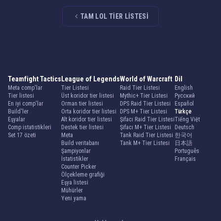
TAM LOL TIER LISTESI
Teamfight Tactics
League of Legends
World of Warcraft
Dil
Meta comp'lar
Tier Listesi
Raid Tier Listesi
English
Tier listesi
Üst koridor tier listesi
Mythic+ Tier Listesi
Русский
En iyi comp'lar
Orman tier listesi
DPS Raid Tier Listesi
Español
Build'ler
Orta koridor tier listesi
DPS M+ Tier Listesi
Türkçe
Eşyalar
Alt koridor tier listesi
Şifacı Raid Tier Listesi
Tiếng Việt
Comp istatistikleri
Destek tier listesi
Şifacı M+ Tier Listesi
Deutsch
Set 17 özeti
Meta
Tank Raid Tier Listesi
한국어
Build veritabanı
Tank M+ Tier Listesi
日本語
Şampiyonlar
Português
İstatistikler
Français
Counter Picker
Ölçekleme grafiği
Eşya listesi
Mühürler
Yeni yama