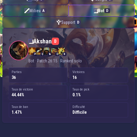
Milieu
Bot
A
D
Support
D
Akshan — Bot
Akshan
D
P
Q
W
E
R
Bot · Patch 26.15 · Ranked solo
Parties
Victoires
36
16
Taux de victoire
Taux de pick
44.44%
0.1%
Taux de ban
Difficulté
1.47%
Difficile