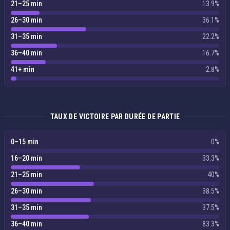
21–25 min
13.9%
26–30 min
36.1%
31–35 min
22.2%
36–40 min
16.7%
41+ min
2.8%
TAUX DE VICTOIRE PAR DURÉE DE PARTIE
0–15 min
0%
16–20 min
33.3%
21–25 min
40%
26–30 min
38.5%
31–35 min
37.5%
36–40 min
83.3%