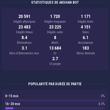
STATISTIQUES DE AKSHAN BOT
20 591
1 720
1 171
Dégâts physiques
Dégâts magiques
Dégâts bruts
23 483
23 225
4 151
Dégâts totaux
Dégâts subis
Soins
8.4
8
6.1
Éliminations
Morts
Assistances
3.1
13 684
183
Série d'éliminations max.
Or
Sbires éliminés
2.7
CS jungle
POPULARITÉ PAR DURÉE DE PARTIE
0–15 min
0%
16–20 min
8.3%