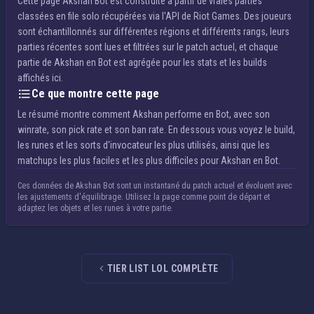
Cette page Akshan Bot est construite à partir de vraies parties
classées en file solo récupérées via l'API de Riot Games. Des joueurs
sont échantillonnés sur différentes régions et différents rangs, leurs
parties récentes sont lues et filtrées sur le patch actuel, et chaque
partie de Akshan en Bot est agrégée pour les stats et les builds
affichés ici.
Ce que montre cette page
Le résumé montre comment Akshan performe en Bot, avec son
winrate, son pick rate et son ban rate. En dessous vous voyez le build,
les runes et les sorts d'invocateur les plus utilisés, ainsi que les
matchups les plus faciles et les plus difficiles pour Akshan en Bot.
Ces données de Akshan Bot sont un instantané du patch actuel et évoluent avec
les ajustements d'équilibrage. Utilisez la page comme point de départ et
adaptez les objets et les runes à votre partie.
TIER LIST LOL COMPLÈTE