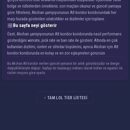
bölge ve rütbelerden örneklenir, son maçları okunur ve güncel yamaya
göre filtrelenir, Akshan şampiyonunun Alt koridor koridorundaki her
maçı burada gösterilen istatistikler ve dizilimler için toplanır.
Bu sayfa neyi gösterir
Özet, Akshan şampiyonunun Alt koridor koridorunda nasıl performans
gösterdiğini winrate, pick rate ve ban rate ile gösterir. Altında en çok
kullanılan dizilimi, rünleri ve sihirdar büyülerini, ayrıca Akshan için Alt
koridor koridorunda en kolay ve en zor eşleşmeleri görürsün.
Bu Akshan Alt koridor verileri güncel yamanın bir anlık görüntüsüdür ve denge
değişiklikleriyle değişir. Sayfayı bir başlangıç noktası olarak kullan ve eşyaları ile
rünleri maçına göre uyarla.
TAM LOL TIER LISTESI