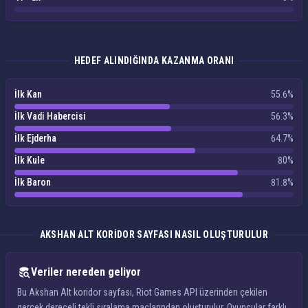
HEDEF ALINDIĞINDA KAZANMA ORANI
İlk Kan
55.6%
İlk Vadi Habercisi
56.3%
İlk Ejderha
64.7%
İlk Kule
80%
İlk Baron
81.8%
AKSHAN ALT KORIDOR SAYFASI NASIL OLUŞTURULUR
Veriler nereden geliyor
Bu Akshan Alt koridor sayfası, Riot Games API üzerinden çekilen
gerçek dereceli tekli sıralama maçlarından oluşturulur. Oyuncular farklı