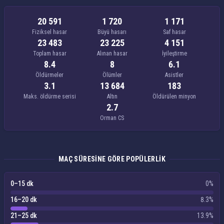
20 591
1 720
1 171
Fiziksel hasar
Büyü hasarı
Saf hasar
23 483
23 225
4 151
Toplam hasar
Alınan hasar
İyileştirme
8.4
8
6.1
Öldürmeler
Ölümler
Asistler
3.1
13 684
183
Maks. öldürme serisi
Altın
Öldürülen minyon
2.7
Orman CS
MAÇ SÜRESINE GÖRE POPÜLERLIK
0–15 dk
0%
16–20 dk
8.3%
21–25 dk
13.9%