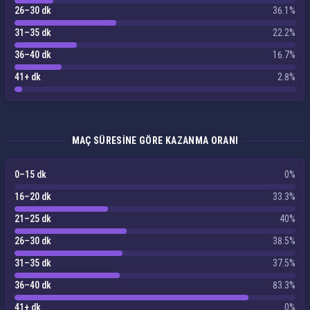
26–30 dk
36.1%
31–35 dk
22.2%
36–40 dk
16.7%
41+ dk
2.8%
MAÇ SÜRESINE GÖRE KAZANMA ORANI
0–15 dk
0%
16–20 dk
33.3%
21–25 dk
40%
26–30 dk
38.5%
31–35 dk
37.5%
36–40 dk
83.3%
41+ dk
0%