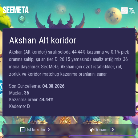
SEEMETA
Akshan Alt koridor
Akshan (Alt koridor) sıralı soloda 44.44% kazanma ve 0.1% pick
oranına sahip; şu an tier D. 26.15 yamasında analiz ettiğimiz 36
maça dayanarak SeeMeta, Akshan için özet istatistikler, rol,
zorluk ve koridor matchup kazanma oranlarını sunar.
Son Güncelleme:
04.08.2026
Maçlar:
36
Kazanma oranı:
44.44%
Kademe:
D
Üst koridor
Ormancı
D
D