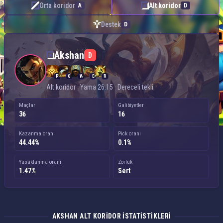
Orta koridor
Alt koridor
A
D
Destek
D
Akshan — Alt koridor
Akshan
D
P
Q
W
E
R
Alt koridor · Yama 26.15 · Dereceli tekli
Maçlar
Galibiyetler
36
16
Kazanma oranı
Pick oranı
44.44%
0.1%
Yasaklanma oranı
Zorluk
1.47%
Sert
AKSHAN ALT KORIDOR ISTATISTIKLERI