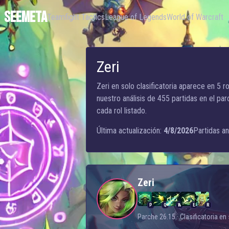
SEEMETA
Teamfight Tactics
League of Legends
World of Warcraft
Zeri
Zeri en solo clasificatoria aparece en 5 ro
nuestro análisis de 455 partidas en el pa
cada rol listado.
Última actualización:
4/8/2026
Partidas an
Zeri
P
Q
W
E
R
Parche 26.15 · Clasificatoria en 