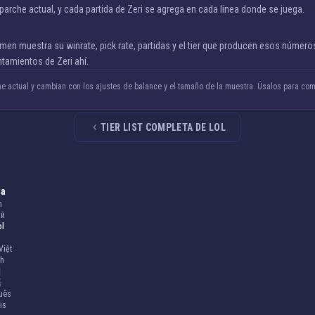
l parche actual, y cada partida de Zeri se agrega en cada línea donde se juega.
men muestra su winrate, pick rate, partidas y el tier que producen esos números.
ntamientos de Zeri ahí.
e actual y cambian con los ajustes de balance y el tamaño de la muestra. Úsalos para compa
TIER LIST COMPLETA DE LOL
ma
h
ий
ol
Việt
ch
어
語
uês
is