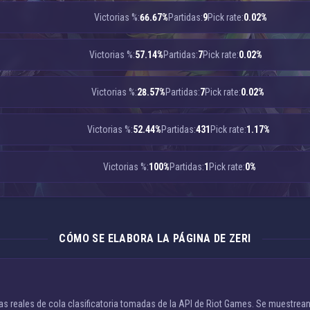
Victorias %:
66.67%
Partidas:
9
Pick rate:
0.02%
Victorias %:
57.14%
Partidas:
7
Pick rate:
0.02%
Victorias %:
28.57%
Partidas:
7
Pick rate:
0.02%
Victorias %:
52.44%
Partidas:
431
Pick rate:
1.17%
Victorias %:
100%
Partidas:
1
Pick rate:
0%
CÓMO SE ELABORA LA PÁGINA DE ZERI
as reales de cola clasificatoria tomadas de la API de Riot Games. Se muestrean