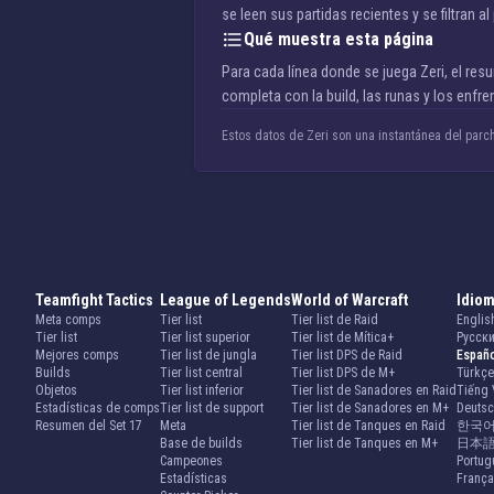
se leen sus partidas recientes y se filtran a
Qué muestra esta página
Para cada línea donde se juega Zeri, el resu
completa con la build, las runas y los enfre
Estos datos de Zeri son una instantánea del parch
Teamfight Tactics
League of Legends
World of Warcraft
Idio
Meta comps
Tier list
Tier list de Raid
Englis
Tier list
Tier list superior
Tier list de Mítica+
Русск
Mejores comps
Tier list de jungla
Tier list DPS de Raid
Españ
Builds
Tier list central
Tier list DPS de M+
Türkçe
Objetos
Tier list inferior
Tier list de Sanadores en Raid
Tiếng 
Estadísticas de comps
Tier list de support
Tier list de Sanadores en M+
Deuts
Resumen del Set 17
Meta
Tier list de Tanques en Raid
한국
Base de builds
Tier list de Tanques en M+
日本
Campeones
Portug
Estadísticas
França