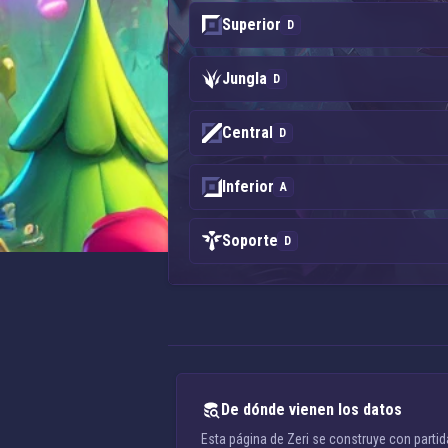
Superior
D
Jungla
D
Central
D
Inferior
A
Soporte
D
De dónde vienen los datos
Esta página de Zeri se construye con partid