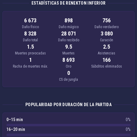
ESTADÍSTICAS DE RENEKTON INFERIOR
6 673
898
756
Daño físico
Daño mágico
Daño verdadero
8 328
28 071
3 080
Daño total
Daño recibido
Curación
1.5
9.5
2.5
Muertes provocadas
Muertes
Asistencias
1
8 693
166
Racha de muertes máx.
Oro
Súbditos eliminados
0
CS de jungla
POPULARIDAD POR DURACIÓN DE LA PARTIDA
0–15 min
0%
16–20 min
0%