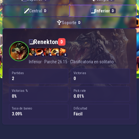
Central
Inferior
D
D
Soporte
D
Renekton — Inferior
Renekton
D
P
Q
W
E
R
Inferior · Parche 26.15 · Clasificatoria en solitario
Partidas
Victorias
2
0
Victorias %
Pick rate
0%
0.01%
Tasa de baneo
Dificultad
3.09%
Fácil