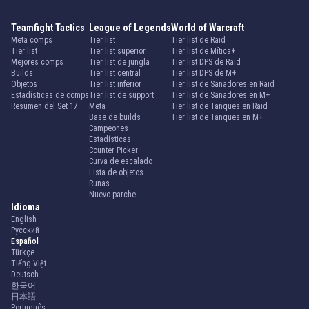
Teamfight Tactics
League of Legends
World of Warcraft
Meta comps
Tier list
Tier list de Raid
Tier list
Tier list superior
Tier list de Mítica+
Mejores comps
Tier list de jungla
Tier list DPS de Raid
Builds
Tier list central
Tier list DPS de M+
Objetos
Tier list inferior
Tier list de Sanadores en Raid
Estadísticas de comps
Tier list de support
Tier list de Sanadores en M+
Resumen del Set 17
Meta
Tier list de Tanques en Raid
Base de builds
Tier list de Tanques en M+
Campeones
Estadísticas
Counter Picker
Curva de escalado
Lista de objetos
Runas
Nuevo parche
Idioma
English
Русский
Español
Türkçe
Tiếng Việt
Deutsch
한국어
日本語
Português