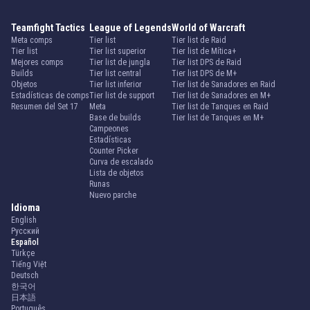
Teamfight Tactics
League of Legends
World of Warcraft
Meta comps
Tier list
Tier list de Raid
Tier list
Tier list superior
Tier list de Mítica+
Mejores comps
Tier list de jungla
Tier list DPS de Raid
Builds
Tier list central
Tier list DPS de M+
Objetos
Tier list inferior
Tier list de Sanadores en Raid
Estadísticas de comps
Tier list de support
Tier list de Sanadores en M+
Resumen del Set 17
Meta
Tier list de Tanques en Raid
Base de builds
Tier list de Tanques en M+
Campeones
Estadísticas
Counter Picker
Curva de escalado
Lista de objetos
Runas
Nuevo parche
Idioma
English
Русский
Español
Türkçe
Tiếng Việt
Deutsch
한국어
日本語
Português