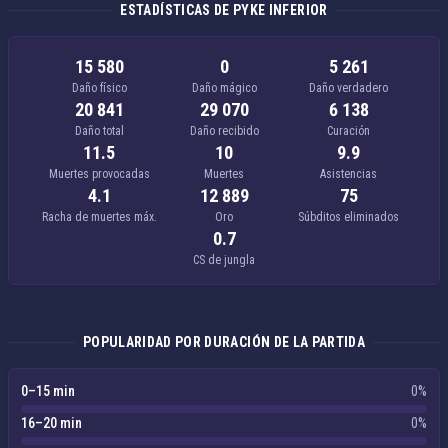
ESTADÍSTICAS DE PYKE INFERIOR
15 580
0
5 261
Daño físico
Daño mágico
Daño verdadero
20 841
29 070
6 138
Daño total
Daño recibido
Curación
11.5
10
9.9
Muertes provocadas
Muertes
Asistencias
4.1
12 889
75
Racha de muertes máx.
Oro
Súbditos eliminados
0.7
CS de jungla
POPULARIDAD POR DURACIÓN DE LA PARTIDA
0–15 min
0%
16–20 min
0%