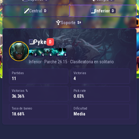
Central
Inferior
D
D
Soporte
S+
Pyke — Inferior
Pyke
D
P
Q
W
E
R
Inferior · Parche 26.15 · Clasificatoria en solitario
Partidas
Victorias
11
4
Victorias %
Pick rate
36.36%
0.03%
Tasa de baneo
Dificultad
18.68%
Media