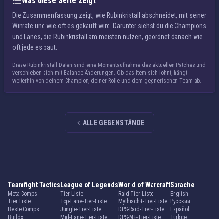
Was diese Seite zeigt
Die Zusammenfassung zeigt, wie Rubinkristall abschneidet, mit seiner
Winrate und wie oft es gekauft wird. Darunter siehst du die Champions
und Lanes, die Rubinkristall am meisten nutzen, geordnet danach wie
oft jede es baut.
Diese Rubinkristall Daten sind eine Momentaufnahme des aktuellen Patches und
verschieben sich mit Balance-Änderungen. Ob das Item sich lohnt, hängt
weiterhin von deinem Champion, deiner Rolle und dem gegnerischen Team ab.
ALLE GEGENSTÄNDE
Teamfight Tactics
League of Legends
World of Warcraft
Sprache
Meta-Comps
Tier-Liste
Raid-Tier-Liste
English
Tier Liste
Top-Lane-Tier-Liste
Mythisch+-Tier-Liste
Русский
Beste Comps
Jungle-Tier-Liste
DPS-Raid-Tier-Liste
Español
Builds
Mid-Lane-Tier-Liste
DPS-M+-Tier-Liste
Türkçe