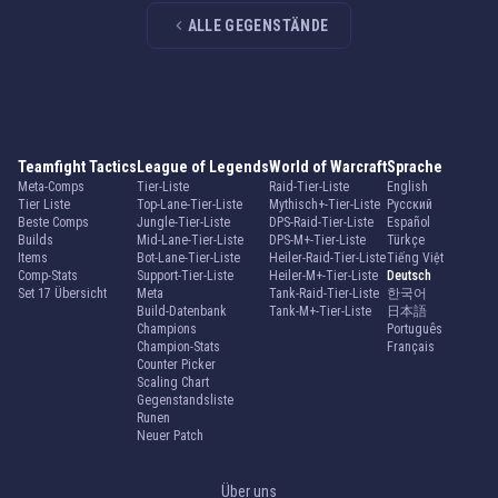
ALLE GEGENSTÄNDE
Teamfight Tactics
League of Legends
World of Warcraft
Sprache
Meta-Comps
Tier-Liste
Raid-Tier-Liste
English
Tier Liste
Top-Lane-Tier-Liste
Mythisch+-Tier-Liste
Русский
Beste Comps
Jungle-Tier-Liste
DPS-Raid-Tier-Liste
Español
Builds
Mid-Lane-Tier-Liste
DPS-M+-Tier-Liste
Türkçe
Items
Bot-Lane-Tier-Liste
Heiler-Raid-Tier-Liste
Tiếng Việt
Comp-Stats
Support-Tier-Liste
Heiler-M+-Tier-Liste
Deutsch
Set 17 Übersicht
Meta
Tank-Raid-Tier-Liste
한국어
Build-Datenbank
Tank-M+-Tier-Liste
日本語
Champions
Português
Champion-Stats
Français
Counter Picker
Scaling Chart
Gegenstandsliste
Runen
Neuer Patch
Über uns