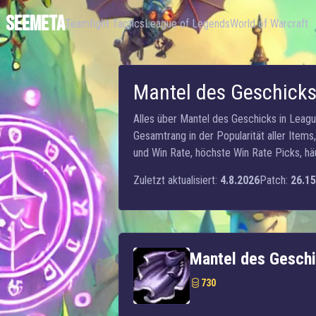
SEEMETA
Teamfight Tactics
League of Legends
World of Warcraft
Mantel des Geschick
Alles über Mantel des Geschicks in Leag
Gesamtrang in der Popularität aller Item
und Win Rate, höchste Win Rate Picks, h
Zuletzt aktualisiert:
4.8.2026
Patch:
26.15
Mantel des Gesch
730