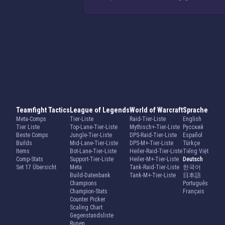
Teamfight Tactics
League of Legends
World of Warcraft
Sprache
Meta-Comps
Tier-Liste
Raid-Tier-Liste
English
Tier Liste
Top-Lane-Tier-Liste
Mythisch+-Tier-Liste
Русский
Beste Comps
Jungle-Tier-Liste
DPS-Raid-Tier-Liste
Español
Builds
Mid-Lane-Tier-Liste
DPS-M+-Tier-Liste
Türkçe
Items
Bot-Lane-Tier-Liste
Heiler-Raid-Tier-Liste
Tiếng Việt
Comp-Stats
Support-Tier-Liste
Heiler-M+-Tier-Liste
Deutsch
Set 17 Übersicht
Meta
Tank-Raid-Tier-Liste
한국어
Build-Datenbank
Tank-M+-Tier-Liste
日本語
Champions
Português
Champion-Stats
Français
Counter Picker
Scaling Chart
Gegenstandsliste
Runen