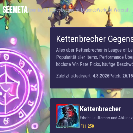
SEEMETA
Teamfight Tactics
League of Legends
World of Warcraft
Kettenbrecher Gegen
Alles über Kettenbrecher in League of L
Popularität aller Items, Performance Übe
höchste Win Rate Picks, häufige Beschwö
Zuletzt aktualisiert:
4.8.2026
Patch:
26.15
Kettenbrecher
Erhöht Lauftempo und Abklingze
1 250