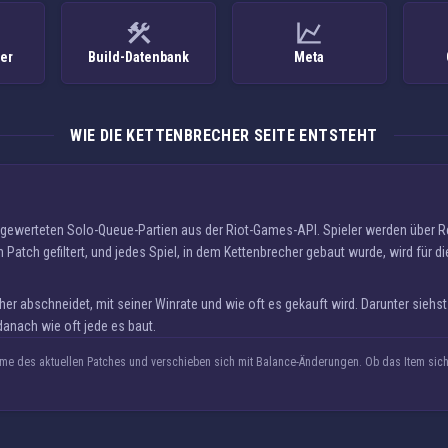
ker
Build-Datenbank
Meta
WIE DIE KETTENBRECHER SEITE ENTSTEHT
n gewerteten Solo-Queue-Partien aus der Riot-Games-API. Spieler werden über 
 Patch gefiltert, und jedes Spiel, in dem Kettenbrecher gebaut wurde, wird für di
r abschneidet, mit seiner Winrate und wie oft es gekauft wird. Darunter siehs
anach wie oft jede es baut.
e des aktuellen Patches und verschieben sich mit Balance-Änderungen. Ob das Item sich 