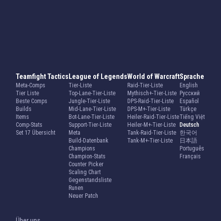
Teamfight Tactics
League of Legends
World of Warcraft
Sprache
Meta-Comps
Tier-Liste
Raid-Tier-Liste
English
Tier Liste
Top-Lane-Tier-Liste
Mythisch+-Tier-Liste
Русский
Beste Comps
Jungle-Tier-Liste
DPS-Raid-Tier-Liste
Español
Builds
Mid-Lane-Tier-Liste
DPS-M+-Tier-Liste
Türkçe
Items
Bot-Lane-Tier-Liste
Heiler-Raid-Tier-Liste
Tiếng Việt
Comp-Stats
Support-Tier-Liste
Heiler-M+-Tier-Liste
Deutsch
Set 17 Übersicht
Meta
Tank-Raid-Tier-Liste
한국어
Build-Datenbank
Tank-M+-Tier-Liste
日本語
Champions
Português
Champion-Stats
Français
Counter Picker
Scaling Chart
Gegenstandsliste
Runen
Neuer Patch
Über uns