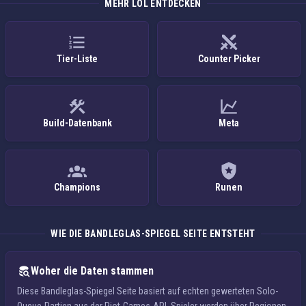
MEHR LOL ENTDECKEN
Tier-Liste
Counter Picker
Build-Datenbank
Meta
Champions
Runen
WIE DIE BANDLEGLAS-SPIEGEL SEITE ENTSTEHT
Woher die Daten stammen
Diese Bandleglas-Spiegel Seite basiert auf echten gewerteten Solo-