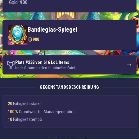
Gold:
900
Bandleglas-Spiegel
900
Platz #238 von 616 LoL Items
Nach Gesamtspielen im aktuellen Patch
GEGENSTANDSBESCHREIBUNG
20
Fähigkeitsstärke
100 %
Grundwert für Manaregeneration
10
Fähigkeitstempo