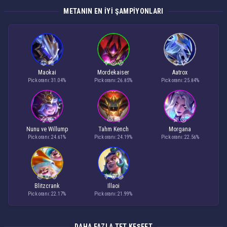
METANIN EN IYI ŞAMPIYONLARI
Maokai
Mordekaiser
Aatrox
Pick oranı: 31.04%
Pick oranı: 26.85%
Pick oranı: 25.84%
Nunu ve Willump
Tahm Kench
Morgana
Pick oranı: 24.61%
Pick oranı: 24.19%
Pick oranı: 22.56%
Blitzcrank
Illaoi
Pick oranı: 22.17%
Pick oranı: 21.99%
DAHA FAZLA TFT KEŞFET