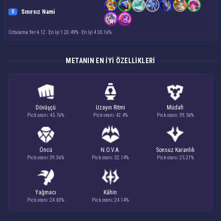
Sınırsız Nami
S
Ortalama Yer 4.12
·
En İyi 1 20.49%
·
En İyi 4 55.16%
METANIN EN IYI ÖZELLIKLERI
Dövüşçü
Uzayın Ritmi
Müdafi
Pick oranı: 45.76%
Pick oranı: 42.4%
Pick oranı: 39.58%
Öncü
N.O.V.A.
Sonsuz Karanlık
Pick oranı: 39.36%
Pick oranı: 32.14%
Pick oranı: 25.21%
Yağmacı
Kâhin
Pick oranı: 24.83%
Pick oranı: 24.14%