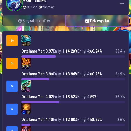
Akali
2 maliyet
N.O.V.A.
Yağmacı
3 eşyalı build'ler
Tek eşyalar
S+
Ortalama Yer: 3.97
En İyi 1:
14.28%
En İyi 4:
60.24%
33.4%
S+
Ortalama Yer: 3.98
En İyi 1:
13.94%
En İyi 4:
60.25%
26.9%
S
Ortalama Yer: 4.02
En İyi 1:
13.82%
En İyi 4:
59%
36.7%
S
Ortalama Yer: 4.10
En İyi 1:
12.08%
En İyi 4:
58.27%
8.6%