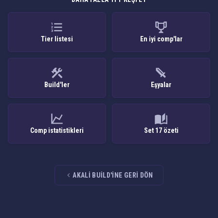
Tier listesi
En iyi comp'lar
Build'ler
Eşyalar
Comp istatistikleri
Set 17 özeti
AKALI BUILD'INE GERI DÖN