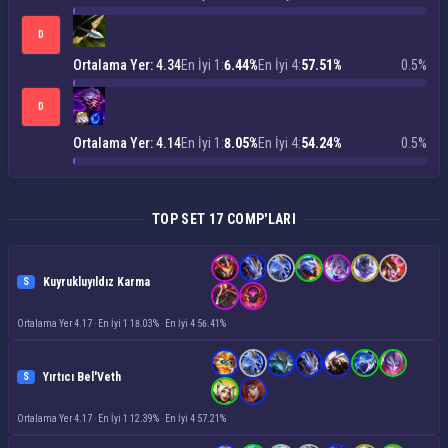
D
Ortalama Yer: 4.34
En İyi 1:
6.44%
En İyi 4:
57.51%
0.5%
D
Ortalama Yer: 4.14
En İyi 1:
8.05%
En İyi 4:
54.24%
0.5%
TOP SET 17 COMP'LARI
Kuyrukluyıldız Karma
S
Ortalama Yer 4.17
·
En İyi 1 18.03%
·
En İyi 4 56.41%
Yırtıcı Bel'Veth
S
Ortalama Yer 4.17
·
En İyi 1 12.39%
·
En İyi 4 57.21%