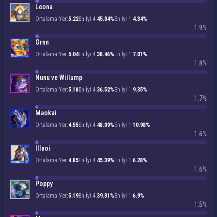
Leona
Ortalama Yer:
5.22
En İyi 4:
45.04%
En İyi 1:
4.34%
1.9%
Ornn
Ortalama Yer:
5.04
En İyi 4:
38.46%
En İyi 1:
7.01%
1.8%
Nunu ve Willump
Ortalama Yer:
5.18
En İyi 4:
36.52%
En İyi 1:
9.35%
1.7%
Maokai
Ortalama Yer:
4.55
En İyi 4:
48.09%
En İyi 1:
10.98%
1.6%
Illaoi
Ortalama Yer:
4.85
En İyi 4:
45.39%
En İyi 1:
6.28%
1.6%
Poppy
Ortalama Yer:
5.19
En İyi 4:
39.31%
En İyi 1:
6.9%
1.5%