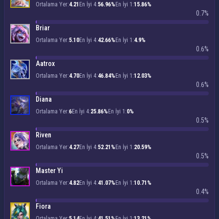
Ortalama Yer:
4.21
En İyi 4:
56.96%
En İyi 1:
15.86%
0.7%
Briar
Ortalama Yer:
5.10
En İyi 4:
42.66%
En İyi 1:
4.9%
0.6%
Aatrox
Ortalama Yer:
4.70
En İyi 4:
46.84%
En İyi 1:
12.03%
0.6%
Diana
Ortalama Yer:
6
En İyi 4:
25.86%
En İyi 1:
0%
0.5%
Riven
Ortalama Yer:
4.27
En İyi 4:
52.21%
En İyi 1:
20.59%
0.5%
Master Yi
Ortalama Yer:
4.82
En İyi 4:
41.07%
En İyi 1:
10.71%
0.4%
Fiora
Ortalama Yer:
5.14
En İyi 4:
41.51%
En İyi 1:
13.21%