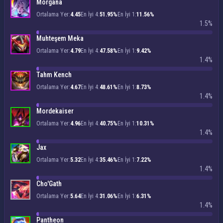
Morgana
Ortalama Yer:
4.45
En İyi 4:
51.95%
En İyi 1:
11.56%
1.5%
Muhteşem Meka
Ortalama Yer:
4.79
En İyi 4:
47.58%
En İyi 1:
9.42%
1.4%
Tahm Kench
Ortalama Yer:
4.67
En İyi 4:
48.61%
En İyi 1:
8.73%
1.4%
Mordekaiser
Ortalama Yer:
4.96
En İyi 4:
40.75%
En İyi 1:
10.31%
1.4%
Jax
Ortalama Yer:
5.32
En İyi 4:
35.46%
En İyi 1:
7.22%
1.4%
Cho'Gath
Ortalama Yer:
5.64
En İyi 4:
31.06%
En İyi 1:
6.31%
1.4%
Pantheon