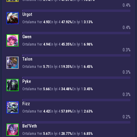
0.4%
Urgot
Ortalama Yer:
4.93
En İyi 4:
47.92%
En İyi 1:
3.13%
0.4%
Gwen
Ortalama Yer:
4.94
En İyi 4:
45.35%
En İyi 1:
6.98%
0.3%
Talon
Ortalama Yer:
5.71
En İyi 4:
19.35%
En İyi 1:
6.45%
0.3%
Pyke
Ortalama Yer:
5.66
En İyi 4:
34.48%
En İyi 1:
3.45%
0.3%
Fizz
Ortalama Yer:
4.42
En İyi 4:
57.89%
En İyi 1:
2.63%
0.2%
Bel'Veth
Ortalama Yer:
5.67
En İyi 4:
28.77%
En İyi 1:
6.85%