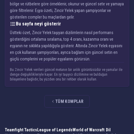
bölge ve rütbelere göre örneklenir, okunur ve güncel sete ve yamaya
göre filtrelenir. Eşya özeti, Zincir Yelek yapan şampiyonlar ve
gösterilen compler bu maçlardan gelir.
Bu sayfa neyi gösterir
Üstteki özet, Zincir Yelek taşıyan dizilimlerin nasıl performans
gösterdiğini ortalama sıralama, top 4 oranı, kazanma oranı ve
eşyanın ne sıklıkta yapıldığıyla gösterir. Altında Zincir Yelek eşyasını
en çok kullanan şampiyonları, ayrıca bağlam için güncel setin en
güçlü complerini ve popüler eşyalarını görürsün.
Bu Zincir Yelek verileri güncel metanın bir anlık görüntüsüdür ve yamalar ile
denge değişiklikleriyle kayar. En iyi taşıyıcı dizilimine ve bulduğun
bileşenlere bağlıdır, bu yüzden onu bir rehber olarak kullan.
TÜM KOMPLAR
Teamfight Tactics
League of Legends
World of Warcraft
Dil