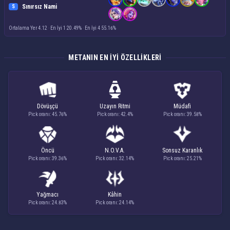
Sınırsız Nami
S
Ortalama Yer 4.12
·
En İyi 1 20.49%
·
En İyi 4 55.16%
METANIN EN IYI ÖZELLIKLERI
Dövüşçü
Uzayın Ritmi
Müdafi
Pick oranı: 45.76%
Pick oranı: 42.4%
Pick oranı: 39.58%
Öncü
N.O.V.A.
Sonsuz Karanlık
Pick oranı: 39.36%
Pick oranı: 32.14%
Pick oranı: 25.21%
Yağmacı
Kâhin
Pick oranı: 24.83%
Pick oranı: 24.14%