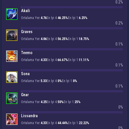
0.2%
Akali
Ortalama Yer:
4.76
En İyi 4:
46.25%
En İyi 1:
6.25%
0.2%
Graves
Ortalama Yer:
4.06
En İyi 4:
56.25%
En İyi 1:
18.75%
0.1%
Teemo
Ortalama Yer:
4.33
En İyi 4:
66.67%
En İyi 1:
11.11%
0.1%
Sona
Ortalama Yer:
5.33
En İyi 4:
0%
En İyi 1:
0%
0.1%
Gnar
Ortalama Yer:
4.25
En İyi 4:
50%
En İyi 1:
25%
0%
Lissandra
Ortalama Yer:
4.33
En İyi 4:
44.44%
En İyi 1:
22.22%
0%