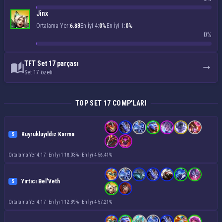
Jinx
Ortalama Yer:
6.83
En İyi 4:
0%
En İyi 1:
0%
0%
TFT Set 17 parçası
Set 17 özeti
TOP SET 17 COMP'LARI
Kuyrukluyıldız Karma
S
Ortalama Yer 4.17
·
En İyi 1 18.03%
·
En İyi 4 56.41%
Yırtıcı Bel'Veth
S
Ortalama Yer 4.17
·
En İyi 1 12.39%
·
En İyi 4 57.21%