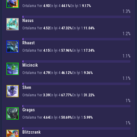
Ortalama Yer:
4.93
En İyi 4:
44.1%
En İyi 1:
9.17%
1.3%
Nasus
Ortalama Yer:
4.52
En İyi 4:
47.32%
En İyi 1:
11.04%
1.2%
Rhaast
Ortalama Yer:
4.15
En İyi 4:
57.96%
En İyi 1:
17.34%
1.1%
Micincik
Ortalama Yer:
4.79
En İyi 4:
46.12%
En İyi 1:
9.36%
1.1%
Shen
Ortalama Yer:
3.39
En İyi 4:
67.77%
En İyi 1:
31.22%
1%
Gragas
Ortalama Yer:
4.64
En İyi 4:
50.69%
En İyi 1:
5.99%
1%
Blitzcrank