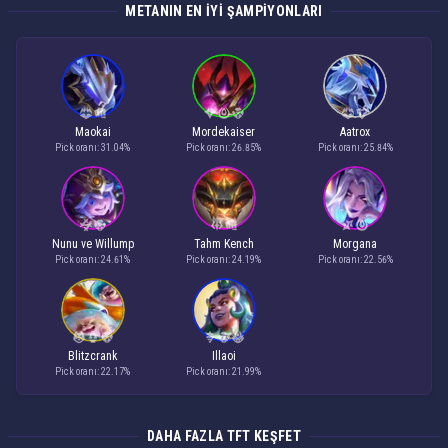
METANIN EN IYI ŞAMPIYONLARI
Maokai
Mordekaiser
Aatrox
Pick oranı: 31.04%
Pick oranı: 26.85%
Pick oranı: 25.84%
Nunu ve Willump
Tahm Kench
Morgana
Pick oranı: 24.61%
Pick oranı: 24.19%
Pick oranı: 22.56%
Blitzcrank
Illaoi
Pick oranı: 22.17%
Pick oranı: 21.99%
DAHA FAZLA TFT KEŞFET