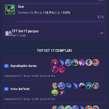
Gnar
Ortalama Yer:
7
En İyi 4:
10.71%
En İyi 1:
3.57%
0.1%
TFT Set 17 parçası
Set 17 özeti
TOP SET 17 COMP'LARI
Kuyrukluyıldız Karma
S
Ortalama Yer 4.17
·
En İyi 1 18.03%
·
En İyi 4 56.41%
Yırtıcı Bel'Veth
S
Ortalama Yer 4.17
·
En İyi 1 12.39%
·
En İyi 4 57.21%