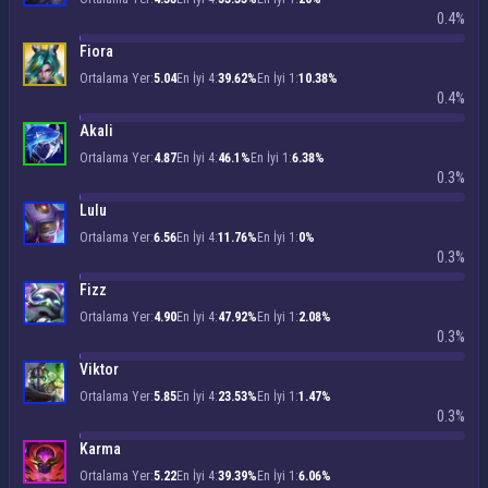
0.4%
Fiora
Ortalama Yer:
5.04
En İyi 4:
39.62%
En İyi 1:
10.38%
0.4%
Akali
Ortalama Yer:
4.87
En İyi 4:
46.1%
En İyi 1:
6.38%
0.3%
Lulu
Ortalama Yer:
6.56
En İyi 4:
11.76%
En İyi 1:
0%
0.3%
Fizz
Ortalama Yer:
4.90
En İyi 4:
47.92%
En İyi 1:
2.08%
0.3%
Viktor
Ortalama Yer:
5.85
En İyi 4:
23.53%
En İyi 1:
1.47%
0.3%
Karma
Ortalama Yer:
5.22
En İyi 4:
39.39%
En İyi 1:
6.06%