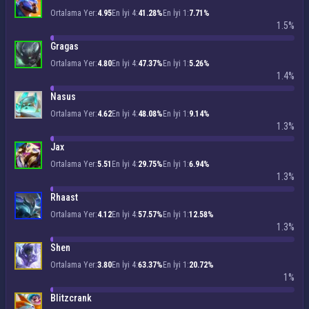
Ortalama Yer:
4.95
En İyi 4:
41.28%
En İyi 1:
7.71%
1.5%
Gragas
Ortalama Yer:
4.80
En İyi 4:
47.37%
En İyi 1:
5.26%
1.4%
Nasus
Ortalama Yer:
4.62
En İyi 4:
48.08%
En İyi 1:
9.14%
1.3%
Jax
Ortalama Yer:
5.51
En İyi 4:
29.75%
En İyi 1:
6.94%
1.3%
Rhaast
Ortalama Yer:
4.12
En İyi 4:
57.57%
En İyi 1:
12.58%
1.3%
Shen
Ortalama Yer:
3.80
En İyi 4:
63.37%
En İyi 1:
20.72%
1%
Blitzcrank