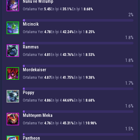
Nunu ve Willump
Ortalama Yer:
5.45
En İyi 4:
35.1%
En İyi 1:
8.68%
2%
Micincik
Ortalama Yer:
4.78
En İyi 4:
42.24%
En İyi 1:
8.25%
1.8%
Rammus
Ortalama Yer:
4.81
En İyi 4:
43.76%
En İyi 1:
8.53%
1.8%
Mordekaiser
Ortalama Yer:
4.87
En İyi 4:
41.75%
En İyi 1:
9.38%
1.7%
Poppy
Ortalama Yer:
4.86
En İyi 4:
44.69%
En İyi 1:
8.68%
1.6%
Muhteşem Meka
Ortalama Yer:
4.76
En İyi 4:
45.31%
En İyi 1:
10.98%
1.5%
Pantheon