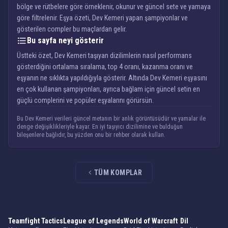
bölge ve rütbelere göre örneklenir, okunur ve güncel sete ve yamaya
göre filtrelenir. Eşya özeti, Dev Kemeri yapan şampiyonlar ve
gösterilen compler bu maçlardan gelir.
Bu sayfa neyi gösterir
Üstteki özet, Dev Kemeri taşıyan dizilimlerin nasıl performans
gösterdiğini ortalama sıralama, top 4 oranı, kazanma oranı ve
eşyanın ne sıklıkta yapıldığıyla gösterir. Altında Dev Kemeri eşyasını
en çok kullanan şampiyonları, ayrıca bağlam için güncel setin en
güçlü complerini ve popüler eşyalarını görürsün.
Bu Dev Kemeri verileri güncel metanın bir anlık görüntüsüdür ve yamalar ile
denge değişiklikleriyle kayar. En iyi taşıyıcı dizilimine ve bulduğun
bileşenlere bağlıdır, bu yüzden onu bir rehber olarak kullan.
TÜM KOMPLAR
Teamfight Tactics
League of Legends
World of Warcraft
Dil