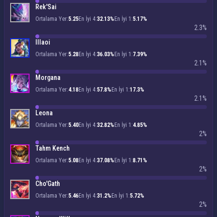
Rek'Sai
Ortalama Yer:
5.25
En İyi 4:
32.13%
En İyi 1:
5.17%
2.3%
Illaoi
Ortalama Yer:
5.28
En İyi 4:
36.03%
En İyi 1:
7.39%
2.1%
Morgana
Ortalama Yer:
4.18
En İyi 4:
57.8%
En İyi 1:
17.3%
2.1%
Leona
Ortalama Yer:
5.40
En İyi 4:
32.82%
En İyi 1:
4.85%
2%
Tahm Kench
Ortalama Yer:
5.08
En İyi 4:
37.08%
En İyi 1:
8.71%
2%
Cho'Gath
Ortalama Yer:
5.46
En İyi 4:
31.2%
En İyi 1:
5.72%
2%