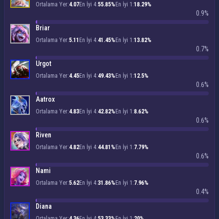
Ortalama Yer:
4.07
En İyi 4:
55.85%
En İyi 1:
18.29%
0.9%
Briar
Ortalama Yer:
5.11
En İyi 4:
41.45%
En İyi 1:
13.82%
0.7%
Urgot
Ortalama Yer:
4.45
En İyi 4:
49.43%
En İyi 1:
12.5%
0.6%
Aatrox
Ortalama Yer:
4.83
En İyi 4:
42.82%
En İyi 1:
8.62%
0.6%
Riven
Ortalama Yer:
4.82
En İyi 4:
44.81%
En İyi 1:
7.79%
0.6%
Nami
Ortalama Yer:
5.62
En İyi 4:
31.86%
En İyi 1:
7.96%
0.4%
Diana
Ortalama Yer:
4.36
En İyi 4:
53.33%
En İyi 1:
20%