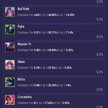
0.3%
Bel'Veth
Ortalama Yer:
4.83
En İyi 4:
44.05%
En İyi 1:
14.29%
0.2%
Pyke
Ortalama Yer:
5.21
En İyi 4:
35.71%
En İyi 1:
7.14%
0.2%
Master Yi
Ortalama Yer:
5.45
En İyi 4:
29.03%
En İyi 1:
3.23%
0.2%
Gwen
Ortalama Yer:
5.29
En İyi 4:
37.5%
En İyi 1:
5.36%
0.2%
Milio
Ortalama Yer:
5.90
En İyi 4:
23.33%
En İyi 1:
10%
0.2%
Lissandra
Ortalama Yer:
6
En İyi 4:
17.65%
En İyi 1:
3.92%
0.2%