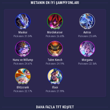
METANIN EN IYI ŞAMPIYONLARI
Maokai
Mordekaiser
Aatrox
Pick oranı: 31.04%
Pick oranı: 26.85%
Pick oranı: 25.84%
Nunu ve Willump
Tahm Kench
Morgana
Pick oranı: 24.61%
Pick oranı: 24.19%
Pick oranı: 22.56%
Blitzcrank
Illaoi
Pick oranı: 22.17%
Pick oranı: 21.99%
DAHA FAZLA TFT KEŞFET