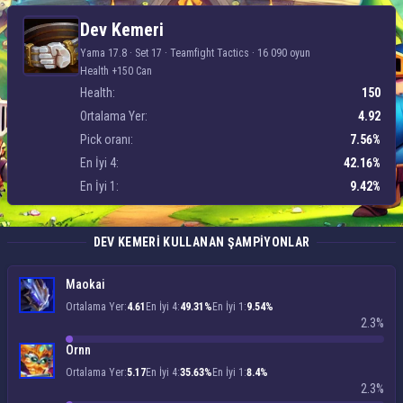
Dev Kemeri
Dev Kemeri
Yama 17.8 · Set 17 ·
Teamfight Tactics
·
16 090 oyun
Health +150 Can
Health:
150
Ortalama Yer:
4.92
Pick oranı:
7.56%
En İyi 4:
42.16%
En İyi 1:
9.42%
DEV KEMERI KULLANAN ŞAMPIYONLAR
Maokai
Ortalama Yer:
4.61
En İyi 4:
49.31%
En İyi 1:
9.54%
2.3%
Ornn
Ortalama Yer:
5.17
En İyi 4:
35.63%
En İyi 1:
8.4%
2.3%