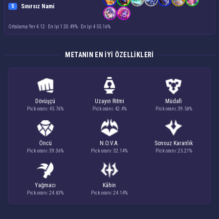
Sınırsız Nami
S
Ortalama Yer 4.12
·
En İyi 1 20.49%
·
En İyi 4 55.16%
METANIN EN IYI ÖZELLIKLERI
Dövüşçü
Uzayın Ritmi
Müdafi
Pick oranı: 45.76%
Pick oranı: 42.4%
Pick oranı: 39.58%
Öncü
N.O.V.A.
Sonsuz Karanlık
Pick oranı: 39.36%
Pick oranı: 32.14%
Pick oranı: 25.21%
Yağmacı
Kâhin
Pick oranı: 24.83%
Pick oranı: 24.14%