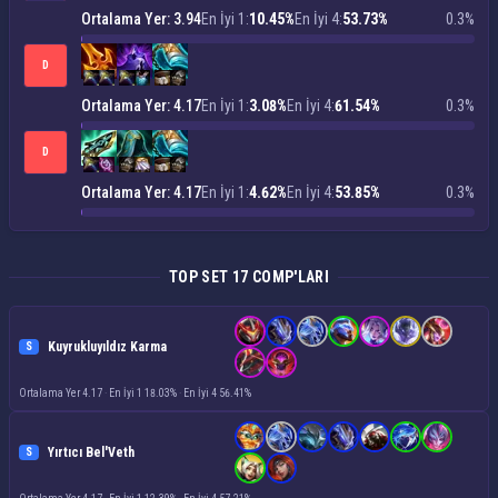
Ortalama Yer: 3.94
En İyi 1:
10.45%
En İyi 4:
53.73%
0.3%
D
Ortalama Yer: 4.17
En İyi 1:
3.08%
En İyi 4:
61.54%
0.3%
D
Ortalama Yer: 4.17
En İyi 1:
4.62%
En İyi 4:
53.85%
0.3%
TOP SET 17 COMP'LARI
Kuyrukluyıldız Karma
S
Ortalama Yer 4.17
·
En İyi 1 18.03%
·
En İyi 4 56.41%
Yırtıcı Bel'Veth
S