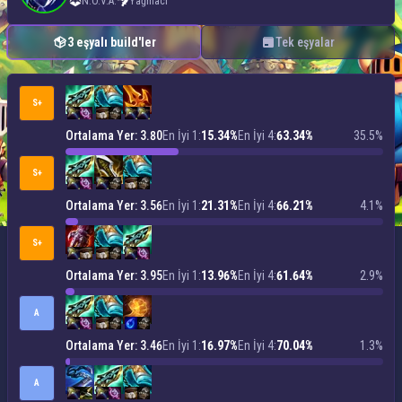
N.O.V.A.
Yağmacı
3 eşyalı build'ler
Tek eşyalar
S+
Ortalama Yer: 3.80
En İyi 1:
15.34%
En İyi 4:
63.34%
35.5%
S+
Ortalama Yer: 3.56
En İyi 1:
21.31%
En İyi 4:
66.21%
4.1%
S+
Ortalama Yer: 3.95
En İyi 1:
13.96%
En İyi 4:
61.64%
2.9%
A
Ortalama Yer: 3.46
En İyi 1:
16.97%
En İyi 4:
70.04%
1.3%
A