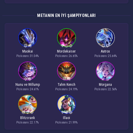
METANIN EN IYI ŞAMPIYONLARI
Maokai
Mordekaiser
Aatrox
Pick oranı: 31.04%
Pick oranı: 26.85%
Pick oranı: 25.84%
Nunu ve Willump
Tahm Kench
Morgana
Pick oranı: 24.61%
Pick oranı: 24.19%
Pick oranı: 22.56%
Blitzcrank
Illaoi
Pick oranı: 22.17%
Pick oranı: 21.99%