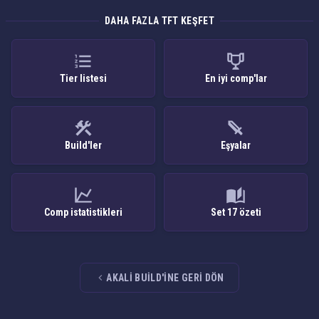
DAHA FAZLA TFT KEŞFET
Tier listesi
En iyi comp'lar
Build'ler
Eşyalar
Comp istatistikleri
Set 17 özeti
AKALI BUILD'INE GERI DÖN