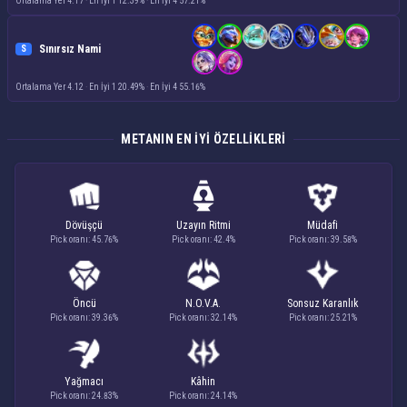
Ortalama Yer 4.17
·
En İyi 1 12.39%
·
En İyi 4 57.21%
Sınırsız Nami
S
Ortalama Yer 4.12
·
En İyi 1 20.49%
·
En İyi 4 55.16%
METANIN EN IYI ÖZELLIKLERI
Dövüşçü
Uzayın Ritmi
Müdafi
Pick oranı: 45.76%
Pick oranı: 42.4%
Pick oranı: 39.58%
Öncü
N.O.V.A.
Sonsuz Karanlık
Pick oranı: 39.36%
Pick oranı: 32.14%
Pick oranı: 25.21%
Yağmacı
Kâhin
Pick oranı: 24.83%
Pick oranı: 24.14%