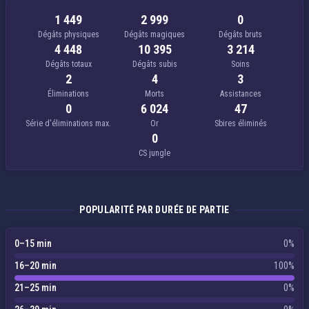
1 449
2 999
0
Dégâts physiques
Dégâts magiques
Dégâts bruts
4 448
10 395
3 214
Dégâts totaux
Dégâts subis
Soins
2
4
3
Éliminations
Morts
Assistances
0
6 024
47
Série d'éliminations max.
Or
Sbires éliminés
0
CS jungle
POPULARITÉ PAR DURÉE DE PARTIE
0–15 min
0%
16–20 min
100%
21–25 min
0%