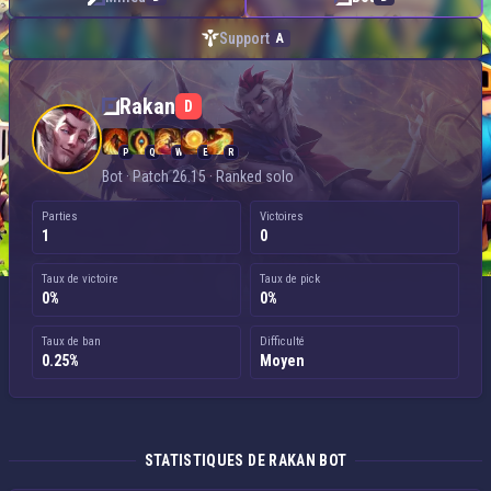
Support
A
Rakan — Bot
Rakan
D
P
Q
W
E
R
Bot · Patch 26.15 · Ranked solo
Parties
Victoires
1
0
Taux de victoire
Taux de pick
0%
0%
Taux de ban
Difficulté
0.25%
Moyen
STATISTIQUES DE RAKAN BOT