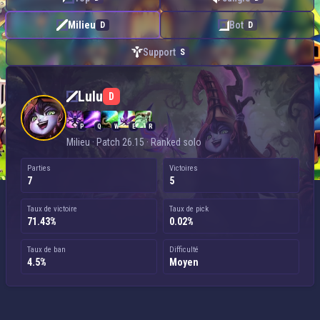
Milieu
Bot
D
D
Support
S
Lulu — Milieu
Lulu
D
P
Q
W
E
R
Milieu · Patch 26.15 · Ranked solo
Parties
Victoires
7
5
Taux de victoire
Taux de pick
71.43%
0.02%
Taux de ban
Difficulté
4.5%
Moyen