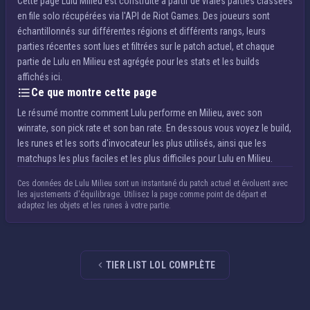
Cette page Lulu Milieu est construite à partir de vraies parties classées
en file solo récupérées via l'API de Riot Games. Des joueurs sont
échantillonnés sur différentes régions et différents rangs, leurs
parties récentes sont lues et filtrées sur le patch actuel, et chaque
partie de Lulu en Milieu est agrégée pour les stats et les builds
affichés ici.
Ce que montre cette page
Le résumé montre comment Lulu performe en Milieu, avec son
winrate, son pick rate et son ban rate. En dessous vous voyez le build,
les runes et les sorts d'invocateur les plus utilisés, ainsi que les
matchups les plus faciles et les plus difficiles pour Lulu en Milieu.
Ces données de Lulu Milieu sont un instantané du patch actuel et évoluent avec
les ajustements d'équilibrage. Utilisez la page comme point de départ et
adaptez les objets et les runes à votre partie.
TIER LIST LOL COMPLÈTE