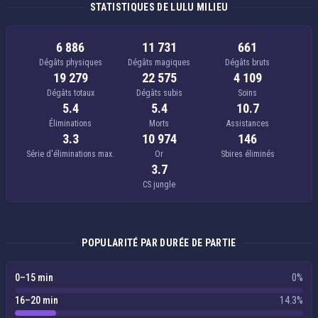
STATISTIQUES DE LULU MILIEU
6 886
11 731
661
Dégâts physiques
Dégâts magiques
Dégâts bruts
19 279
22 575
4 109
Dégâts totaux
Dégâts subis
Soins
5.4
5.4
10.7
Éliminations
Morts
Assistances
3.3
10 974
146
Série d'éliminations max.
Or
Sbires éliminés
3.7
CS jungle
POPULARITÉ PAR DURÉE DE PARTIE
0–15 min
0%
16–20 min
14.3%