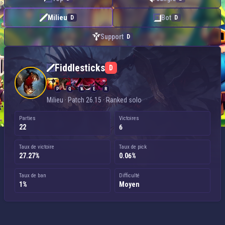
Milieu
Bot
D
D
Support
D
Fiddlesticks — Milieu
Fiddlesticks
D
P
Q
W
E
R
Milieu · Patch 26.15 · Ranked solo
Parties
Victoires
22
6
Taux de victoire
Taux de pick
27.27%
0.06%
Taux de ban
Difficulté
1%
Moyen