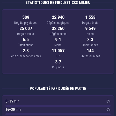
STATISTIQUES DE FIDDLESTICKS MILIEU
509
22 940
1 558
Dégâts physiques
Dégâts magiques
Dégâts bruts
25 007
32 260
9 549
Dégâts totaux
Dégâts subis
Soins
6.5
9.1
8.3
Éliminations
Morts
Assistances
2.8
11 057
144
Série d'éliminations max.
Or
Sbires éliminés
3.7
CS jungle
POPULARITÉ PAR DURÉE DE PARTIE
0–15 min
0%
16–20 min
0%