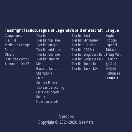
Teamfight Tactics
League of Legends
World of Warcraft
Langue
Comps meta
Tier list
Tier list Raid
English
Tier list
Tier list top lane
Tier list Mythique+
Русский
Meilleures comps
Tier list jungle
Tier list DPS Raid
Español
Builds
Tier list mid lane
Tier list DPS M+
Türkçe
Objets
Tier list bot lane
Tier list Soigneurs Raid
Tiếng Việt
Stats des comps
Tier list support
Tier list Soigneurs M+
Deutsch
Aperçu du Set 17
Meta
Tier list Tanks Raid
한국어
Base de builds
Tier list Tanks M+
日本語
Champions
Português
Stats
Français
Counter Picker
Tableau de scaling
Liste des objets
Runes
Nouveau patch
À propos
Copyright © 2021-2026. SeeMeta