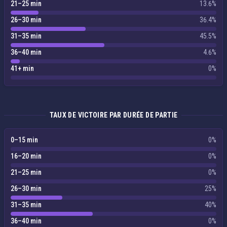
21–25 min
13.6%
26–30 min
36.4%
31–35 min
45.5%
36–40 min
4.6%
41+ min
0%
TAUX DE VICTOIRE PAR DURÉE DE PARTIE
0–15 min
0%
16–20 min
0%
21–25 min
0%
26–30 min
25%
31–35 min
40%
36–40 min
0%