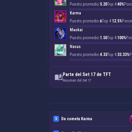
Puesto promedio:
5.20
Top 4:
40%
Porc
Karma
Puesto promedio:
6
Top 4:
12.5%
Porcen
Maokai
Puesto promedio:
1.50
Top 4:
100%
Por
Nasus
Puesto promedio:
4.33
Top 4:
33.33%
P
Parte del Set 17 de TFT
Resumen del Set 17
De cometa Karma
S