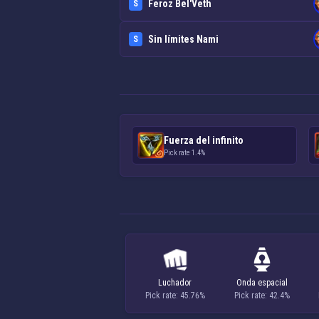
Feroz Bel'Veth
S
Sin límites Nami
S
Fuerza del infinito
Pick rate 1.4%
Luchador
Onda espacial
Pick rate: 45.76%
Pick rate: 42.4%