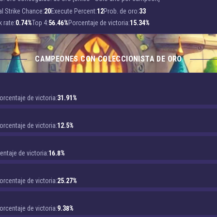
cal Strike Chance:
20
Execute Percent:
12
Prob. de oro:
33
k rate:
0.74%
Top 4:
56.46%
Porcentaje de victoria:
15.34%
CAMPEONES CON COLECCIONISTA DE ORO
orcentaje de victoria:
31.91%
orcentaje de victoria:
12.5%
entaje de victoria:
16.8%
orcentaje de victoria:
25.27%
orcentaje de victoria:
9.38%