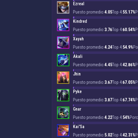
Ezreal
Puesto promedio:
4.05
Top 4:
55.17%
P
Kindred
Puesto promedio:
3.76
Top 4:
60.54%
P
Xayah
Puesto promedio:
4.24
Top 4:
54.9%
Po
Akali
Puesto promedio:
4.45
Top 4:
42.86%
P
Jhin
Puesto promedio:
3.67
Top 4:
67.05%
P
Pyke
Puesto promedio:
3.87
Top 4:
67.74%
P
Gnar
Puesto promedio:
4.22
Top 4:
54%
Porc
Kai'Sa
Puesto promedio:
5.02
Top 4:
42.31%
P