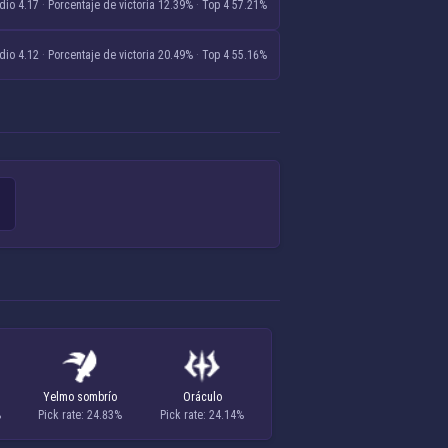
dio 4.17
·
Porcentaje de victoria 12.39%
·
Top 4 57.21%
dio 4.12
·
Porcentaje de victoria 20.49%
·
Top 4 55.16%
Yelmo sombrío
Oráculo
%
Pick rate: 24.83%
Pick rate: 24.14%