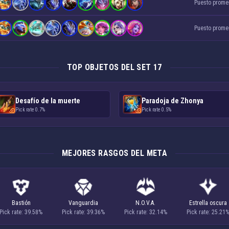
Puesto prome
Puesto prome
TOP OBJETOS DEL SET 17
Desafío de la muerte
Paradoja de Zhonya
Pick rate 0.7%
Pick rate 0.5%
MEJORES RASGOS DEL META
Bastión
Vanguardia
N.O.V.A.
Estrella oscura
Pick rate: 39.58%
Pick rate: 39.36%
Pick rate: 32.14%
Pick rate: 25.21