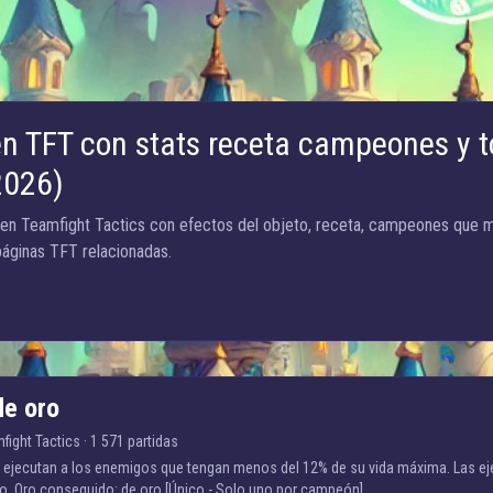
en TFT con stats receta campeones y t
2026)
 en Teamfight Tactics con efectos del objeto, receta, campeones que má
páginas TFT relacionadas.
de oro
fight Tactics
·
1 571 partidas
s ejecutan a los enemigos que tengan menos del 12% de su vida máxima. Las ej
ro. Oro conseguido: de oro [Único - Solo uno por campeón]