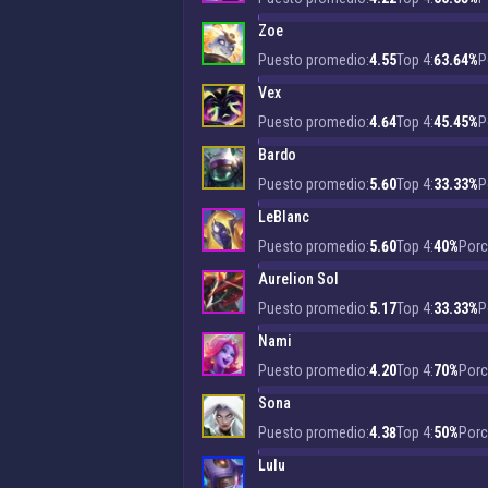
Zoe
Puesto promedio:
4.55
Top 4:
63.64%
P
Vex
Puesto promedio:
4.64
Top 4:
45.45%
P
Bardo
Puesto promedio:
5.60
Top 4:
33.33%
P
LeBlanc
Puesto promedio:
5.60
Top 4:
40%
Porc
Aurelion Sol
Puesto promedio:
5.17
Top 4:
33.33%
P
Nami
Puesto promedio:
4.20
Top 4:
70%
Porc
Sona
Puesto promedio:
4.38
Top 4:
50%
Porc
Lulu