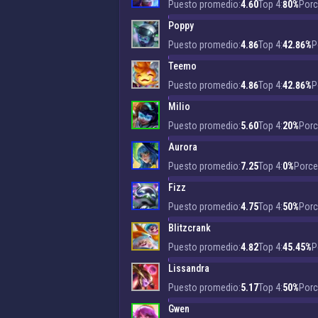
Puesto promedio:
4.60
Top 4:
80%
Porc
Poppy
Puesto promedio:
4.86
Top 4:
42.86%
P
Teemo
Puesto promedio:
4.86
Top 4:
42.86%
P
Milio
Puesto promedio:
5.60
Top 4:
20%
Porc
Aurora
Puesto promedio:
7.25
Top 4:
0%
Porcen
Fizz
Puesto promedio:
4.75
Top 4:
50%
Porc
Blitzcrank
Puesto promedio:
4.82
Top 4:
45.45%
P
Lissandra
Puesto promedio:
5.17
Top 4:
50%
Porc
Gwen