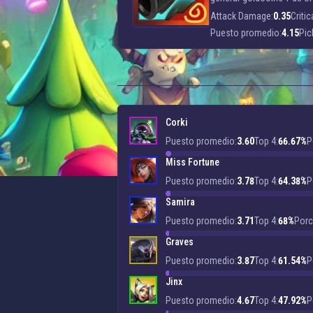
Attack Damage:
0.35
Criti
Puesto promedio:
4.15
Pic
Corki
Puesto promedio:
3.60
Top 4:
66.67%
P
Miss Fortune
Puesto promedio:
3.78
Top 4:
64.38%
P
Samira
Puesto promedio:
3.71
Top 4:
68%
Porc
Graves
Puesto promedio:
3.87
Top 4:
61.54%
P
Jinx
Puesto promedio:
4.67
Top 4:
47.92%
P