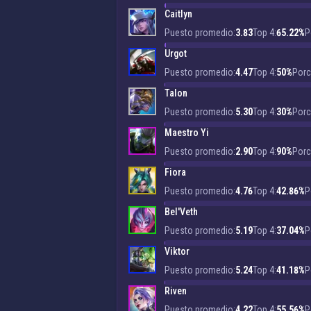
Caitlyn
Puesto promedio:
3.83
Top 4:
65.22%
P
Urgot
Puesto promedio:
4.47
Top 4:
50%
Porc
Talon
Puesto promedio:
5.30
Top 4:
30%
Porc
Maestro Yi
Puesto promedio:
2.90
Top 4:
90%
Porc
Fiora
Puesto promedio:
4.76
Top 4:
42.86%
P
Bel'Veth
Puesto promedio:
5.19
Top 4:
37.04%
P
Viktor
Puesto promedio:
5.24
Top 4:
41.18%
P
Riven
Puesto promedio:
4.22
Top 4:
55.56%
P