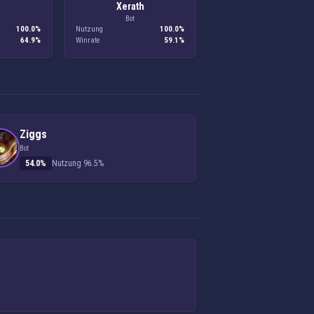
Xerath
Bot
100.0%
Nutzung
100.0%
64.9%
Winrate
59.1%
Ziggs
Bot
54.0%
Nutzung 96.5%