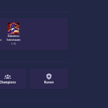
Rabadons
as
Todeshaube
0.4%
Champions
Runen