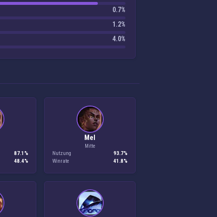
0.7%
1.2%
4.0%
Mel
Mitte
87.1%
Nutzung
93.7%
48.4%
Winrate
41.8%