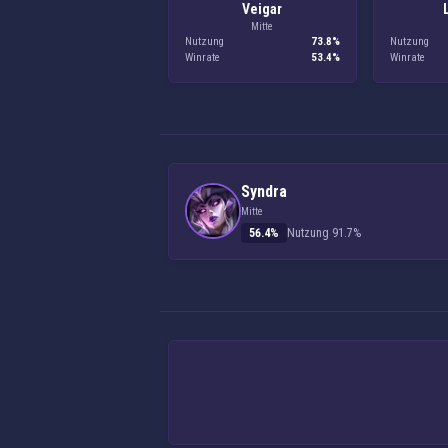
Veigar
Mitte
Nutzung
73.8%
Nutzung
Winrate
53.4%
Winrate
Syndra
Mitte
56.4%
Nutzung 91.7%