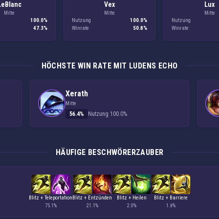
LeBlanc
Vex
Lux
Mitte
Mitte
Mitte
100.0%
Nutzung
100.0%
Nutzung
47.3%
Winrate
50.8%
Winrate
HÖCHSTE WIN RATE MIT LUDENS ECHO
Xerath
Mitte
56.4%
Nutzung 100.0%
HÄUFIGE BESCHWÖRERZAUBER
Blitz + Teleportation
Blitz + Entzünden
Blitz + Heilen
Blitz + Barriere
75.1%
21.1%
2.0%
1.8%