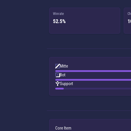
Winrate
Ch
52.5%
1
Mitte
Bot
Support
Core Item