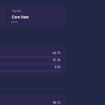
Top Slot
Core Item
94.1%
65.7%
31.3%
3.0%
94.1%