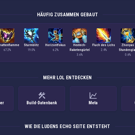
HÄUFIG ZUSAMMEN GEBAUT
hattenflamme
Sturmblitz
Horizontfokus
Hextech-
Fluch des Lichs
Zhonyas
Raketengürtel
Stundengl
67.2%
19.0%
6.2%
2.4%
3.6%
0.8%
MEHR LOL ENTDECKEN
ker
Build-Datenbank
Meta
WIE DIE LUDENS ECHO SEITE ENTSTEHT