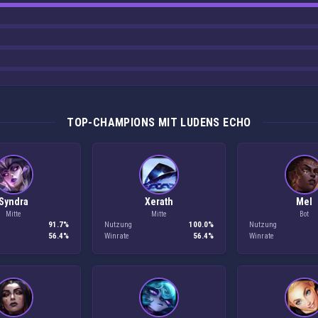
TOP-CHAMPIONS MIT LUDENS ECHO
Syndra
Xerath
Mel
Mitte
Mitte
Bot
91.7%
Nutzung
100.0%
Nutzung
56.4%
Winrate
56.4%
Winrate