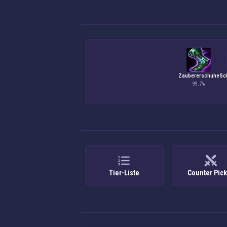
Zaubererschuhe
Sc
99.7%
Tier-Liste
Counter Pic