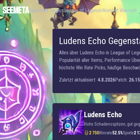
SEEMETA
Teamfight Tactics
League of Legends
World of Warcraft
Ludens Echo Gegenst
Alles über Ludens Echo in League of Leg
Popularität aller Items, Performance Übe
höchste Win Rate Picks, häufige Beschwö
Zuletzt aktualisiert:
4.8.2026
Patch:
26.15
Ludens Echo
Hohe Schadensspitzen, gut gege
2 750
Winrate
52.5%
Spiele
2 1