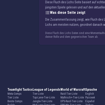
Diese Fluch des Lichs Seite basiert auf ech
jüngsten Spiele gelesen und auf den aktuellen 
Was diese Seite zeigt
Die Zusammenfassung zeigt, wie Fluch des Lic
Lichs am meisten nutzen, geordnet danach wi
Diese Fluch des Lichs Daten sind eine Momentaufna
deiner Rolle und dem gegnerischen Team ab.
Teamfight Tactics
League of Legends
World of Warcraft
Sprache
Meta-Comps
Tier-Liste
Raid-Tier-Liste
English
Tier Liste
Top-Lane-Tier-Liste
Mythisch+-Tier-Liste
Русский
Beste Comps
Jungle-Tier-Liste
DPS-Raid-Tier-Liste
Español