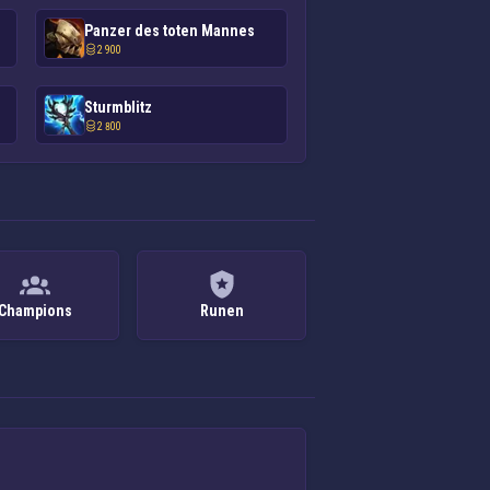
Panzer des toten Mannes
2 900
Sturmblitz
2 800
Champions
Runen