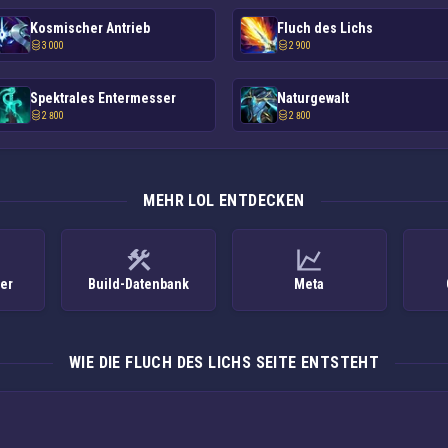
Kosmischer Antrieb
Fluch des Lichs
3 000
2 900
Spektrales Entermesser
Naturgewalt
2 800
2 800
MEHR LOL ENTDECKEN
ker
Build-Datenbank
Meta
WIE DIE FLUCH DES LICHS SEITE ENTSTEHT