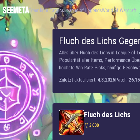
SEEMETA
Teamfight Tactics
League of Legends
World of Warcraft
Fluch des Lichs Gege
Alles über Fluch des Lichs in League of 
Popularität aller Items, Performance Übe
höchste Win Rate Picks, häufige Beschwö
Zuletzt aktualisiert:
4.8.2026
Patch:
26.15
Fluch des Lichs
3 000