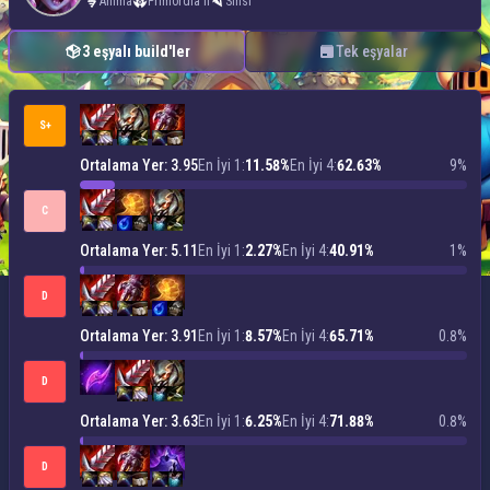
Anima
Primordia'lı
Sinsi
3 eşyalı build'ler
Tek eşyalar
S+
Ortalama Yer: 3.95
En İyi 1:
11.58%
En İyi 4:
62.63%
9%
C
Ortalama Yer: 5.11
En İyi 1:
2.27%
En İyi 4:
40.91%
1%
D
Ortalama Yer: 3.91
En İyi 1:
8.57%
En İyi 4:
65.71%
0.8%
D
Ortalama Yer: 3.63
En İyi 1:
6.25%
En İyi 4:
71.88%
0.8%
D