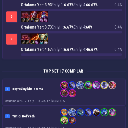
Ortalama Yer: 3.93
En İyi 1:
6.67%
En İyi 4:
66.67%
0.4%
D
Ortalama Yer: 3.73
En İyi 1:
6.67%
En İyi 4:
60%
0.4%
D
Ortalama Yer: 4.67
En İyi 1:
6.67%
En İyi 4:
46.67%
0.4%
TOP SET 17 COMP'LARI
Kuyrukluyıldız Karma
S
Ortalama Yer 4.17
·
En İyi 1 18.03%
·
En İyi 4 56.41%
Yırtıcı Bel'Veth
S