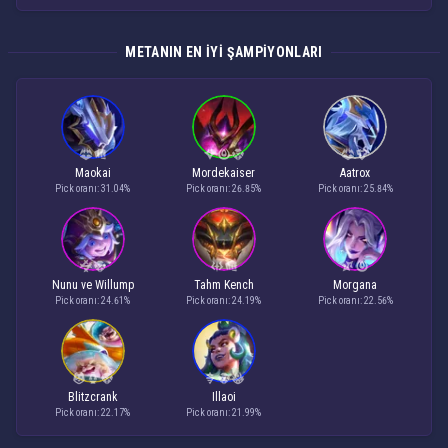
METANIN EN IYI ŞAMPIYONLARI
Maokai
Mordekaiser
Aatrox
Pick oranı: 31.04%
Pick oranı: 26.85%
Pick oranı: 25.84%
Nunu ve Willump
Tahm Kench
Morgana
Pick oranı: 24.61%
Pick oranı: 24.19%
Pick oranı: 22.56%
Blitzcrank
Illaoi
Pick oranı: 22.17%
Pick oranı: 21.99%