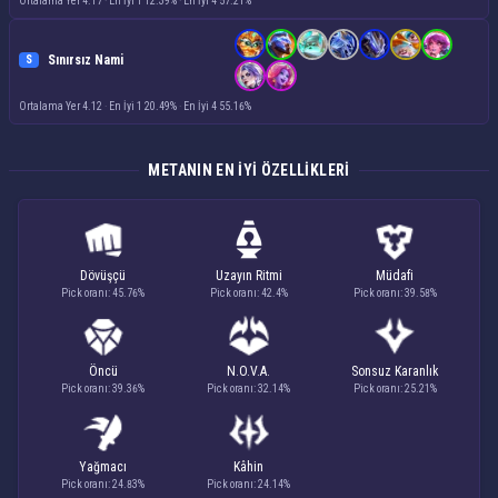
Ortalama Yer 4.17
·
En İyi 1 12.39%
·
En İyi 4 57.21%
Sınırsız Nami
S
Ortalama Yer 4.12
·
En İyi 1 20.49%
·
En İyi 4 55.16%
METANIN EN IYI ÖZELLIKLERI
Dövüşçü
Uzayın Ritmi
Müdafi
Pick oranı: 45.76%
Pick oranı: 42.4%
Pick oranı: 39.58%
Öncü
N.O.V.A.
Sonsuz Karanlık
Pick oranı: 39.36%
Pick oranı: 32.14%
Pick oranı: 25.21%
Yağmacı
Kâhin
Pick oranı: 24.83%
Pick oranı: 24.14%