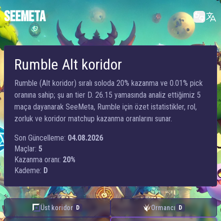
SEEMETA
Rumble Alt koridor
Rumble (Alt koridor) sıralı soloda 20% kazanma ve 0.01% pick
oranına sahip; şu an tier D. 26.15 yamasında analiz ettiğimiz 5
maça dayanarak SeeMeta, Rumble için özet istatistikler, rol,
zorluk ve koridor matchup kazanma oranlarını sunar.
Son Güncelleme:
04.08.2026
Maçlar:
5
Kazanma oranı:
20%
Kademe:
D
Üst koridor
Ormancı
D
D