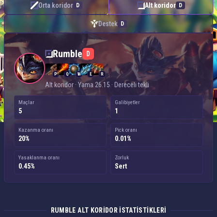
Orta koridor
Alt koridor
D
D
Destek
D
Rumble — Alt koridor
Rumble
D
P
Q
W
E
R
Alt koridor · Yama 26.15 · Dereceli tekli
Maçlar
Galibiyetler
5
1
Kazanma oranı
Pick oranı
20%
0.01%
Yasaklanma oranı
Zorluk
0.45%
Sert
RUMBLE ALT KORIDOR ISTATISTIKLERI