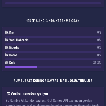
HEDEF ALINDIĞINDA KAZANMA ORANI
İlk Kan
0%
İlk Vadi Habercisi
0%
İlk Ejderha
0%
İlk Baron
0%
İlk Kule
33.3%
RUMBLE ALT KORIDOR SAYFASI NASIL OLUŞTURULUR
Veriler nereden geliyor
Bu Rumble Alt koridor sayfası, Riot Games API üzerinden çekilen
gerçek dereceli tekli sıralama maçlarından oluşturulur. Oyuncular farklı