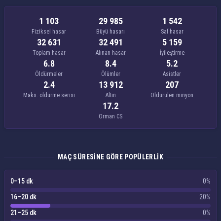
1 103
29 985
1 542
Fiziksel hasar
Büyü hasarı
Saf hasar
32 631
32 491
5 159
Toplam hasar
Alınan hasar
İyileştirme
6.8
8.4
5.2
Öldürmeler
Ölümler
Asistler
2.4
13 912
207
Maks. öldürme serisi
Altın
Öldürülen minyon
17.2
Orman CS
MAÇ SÜRESINE GÖRE POPÜLERLIK
0–15 dk
0%
16–20 dk
20%
21–25 dk
0%