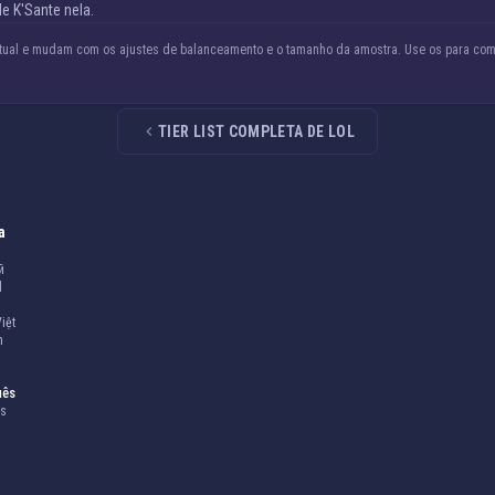
e K'Sante nela.
atual e mudam com os ajustes de balanceamento e o tamanho da amostra. Use os para compa
TIER LIST COMPLETA DE LOL
a
й
l
iệt
h
uês
is