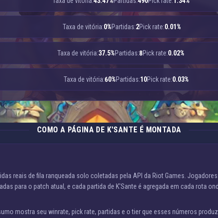
Taxa de vitória:
43.47%
Partidas:
490
Pick rate:
1.34%
Taxa de vitória:
0%
Partidas:
2
Pick rate:
0.01%
Taxa de vitória:
37.5%
Partidas:
8
Pick rate:
0.02%
Taxa de vitória:
60%
Partidas:
10
Pick rate:
0.03%
COMO A PÁGINA DE K'SANTE É MONTADA
idas reais de fila ranqueada solo coletadas pela API da Riot Games. Jogadore
ltradas para o patch atual, e cada partida de K'Sante é agregada em cada rota on
sumo mostra seu winrate, pick rate, partidas e o tier que esses números produz