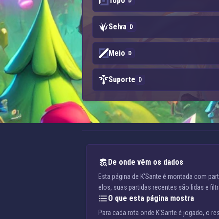
Topo
D
Selva
D
Meio
D
Suporte
D
De onde vêm os dados
Esta página de K'Sante é montada com part
elos, suas partidas recentes são lidas e fi
O que esta página mostra
Para cada rota onde K'Sante é jogado, o re