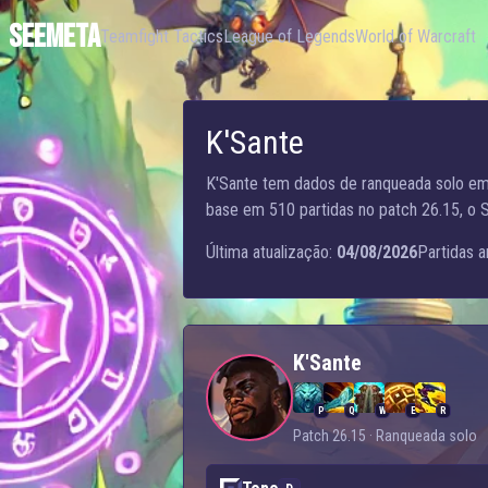
SEEMETA
Teamfight Tactics
League of Legends
World of Warcraft
K'Sante
K'Sante tem dados de ranqueada solo em 4
base em 510 partidas no patch 26.15, o S
Última atualização:
04/08/2026
Partidas a
K'Sante
P
Q
W
E
R
Patch 26.15 · Ranqueada solo