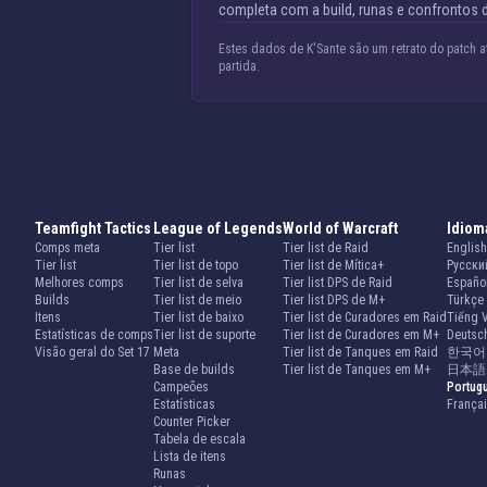
completa com a build, runas e confrontos d
Estes dados de K'Sante são um retrato do patch 
partida.
Teamfight Tactics
League of Legends
World of Warcraft
Idiom
Comps meta
Tier list
Tier list de Raid
English
Tier list
Tier list de topo
Tier list de Mítica+
Русски
Melhores comps
Tier list de selva
Tier list DPS de Raid
Españo
Builds
Tier list de meio
Tier list DPS de M+
Türkçe
Itens
Tier list de baixo
Tier list de Curadores em Raid
Tiếng V
Estatísticas de comps
Tier list de suporte
Tier list de Curadores em M+
Deutsc
Visão geral do Set 17
Meta
Tier list de Tanques em Raid
한국어
Base de builds
Tier list de Tanques em M+
日本語
Campeões
Portug
Estatísticas
França
Counter Picker
Tabela de escala
Lista de itens
Runas