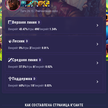
P
Q
W
E
R
Патч 26.15 · Рейтинговая соло
Верхняя линия
D
Винрейт:
43.47%
Игры:
490
Пикрейт:
1.34%
Лесник
D
Винрейт:
0%
Игры:
2
Пикрейт:
0.01%
Средняя линия
D
Винрейт:
37.5%
Игры:
8
Пикрейт:
0.02%
Поддержка
D
Винрейт:
60%
Игры:
10
Пикрейт:
0.03%
КАК СОСТАВЛЕНА СТРАНИЦА К'САНТЕ