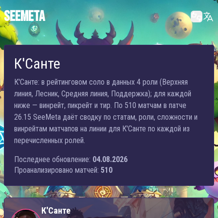
SEEMETA
К'Санте
К'Санте: в рейтинговом соло в данных 4 роли (Верхняя
линия, Лесник, Средняя линия, Поддержка); для каждой
ниже — винрейт, пикрейт и тир. По 510 матчам в патче
26.15 SeeMeta даёт сводку по статам, роли, сложности и
винрейтам матчапов на линии для К'Санте по каждой из
перечисленных ролей.
Последнее обновление:
04.08.2026
Проанализировано матчей:
510
К'Санте