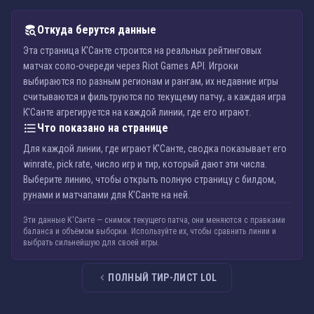
Откуда берутся данные
Эта страница К'Санте строится на реальных рейтинговых
матчах соло-очереди через Riot Games API. Игроки
выбираются по разным регионам и рангам, их недавние игры
считываются и фильтруются по текущему патчу, а каждая игра
К'Санте агрегируется на каждой линии, где его играют.
Что показано на странице
Для каждой линии, где играют К'Санте, сводка показывает его
winrate, pick rate, число игр и тир, который дают эти числа.
Выберите линию, чтобы открыть полную страницу с билдом,
рунами и матчапами для К'Санте на ней.
Эти данные К'Санте — снимок текущего патча, они меняются с правками
баланса и объёмом выборки. Используйте их, чтобы сравнить линии и
выбрать сильнейшую для своей игры.
ПОЛНЫЙ ТИР-ЛИСТ LOL