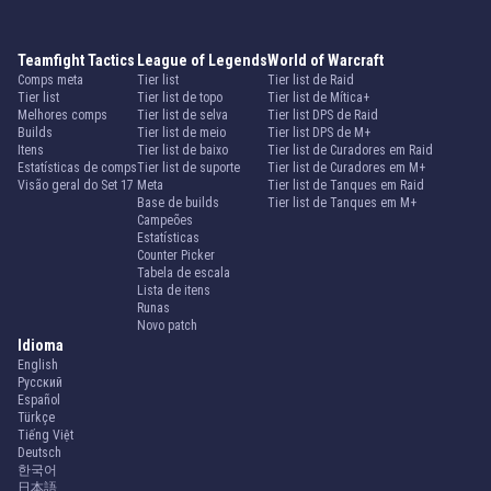
Teamfight Tactics
League of Legends
World of Warcraft
Comps meta
Tier list
Tier list de Raid
Tier list
Tier list de topo
Tier list de Mítica+
Melhores comps
Tier list de selva
Tier list DPS de Raid
Builds
Tier list de meio
Tier list DPS de M+
Itens
Tier list de baixo
Tier list de Curadores em Raid
Estatísticas de comps
Tier list de suporte
Tier list de Curadores em M+
Visão geral do Set 17
Meta
Tier list de Tanques em Raid
Base de builds
Tier list de Tanques em M+
Campeões
Estatísticas
Counter Picker
Tabela de escala
Lista de itens
Runas
Novo patch
Idioma
English
Русский
Español
Türkçe
Tiếng Việt
Deutsch
한국어
日本語