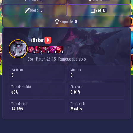
Meio
Bot
D
D
Suporte
D
Briar — Bot
Briar
D
P
Q
W
E
R
Bot · Patch 26.15 · Ranqueada solo
Partidas
Vitórias
5
3
Taxa de vitória
Pick rate
60%
0.01%
Taxa de ban
Dificuldade
14.89%
Médio