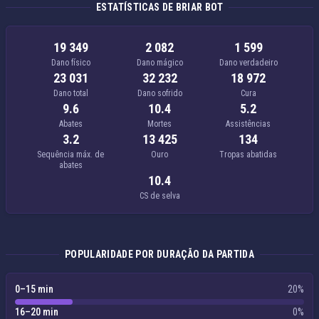
ESTATÍSTICAS DE BRIAR BOT
19 349
2 082
1 599
Dano físico
Dano mágico
Dano verdadeiro
23 031
32 232
18 972
Dano total
Dano sofrido
Cura
9.6
10.4
5.2
Abates
Mortes
Assistências
3.2
13 425
134
Sequência máx. de
Ouro
Tropas abatidas
abates
10.4
CS de selva
POPULARIDADE POR DURAÇÃO DA PARTIDA
0–15 min
20%
16–20 min
0%