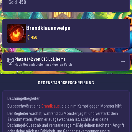
Gold:
450
Brandklauenwelpe
450
Platz #142 von 616 LoL Items
Nach Gesamtspielen im aktuellen Patch
GEGENSTANDSBESCHREIBUNG
Dschungelbegleiter
Du beschwörst eine
Brandklaue
, die dir im Kampf gegen Monster hilft.
Der Begleiter wächst, während du Monster jagst, und verstärkt dein
Zerschmettern
. Wenn er ausgewachsen ist, schließt er deine
Dschungel-Quest ab und verstärkt regelmäßig deinen nächsten Angriff
oder deine nächste Fähigkeit, um Gegner zu verbrennen und zu