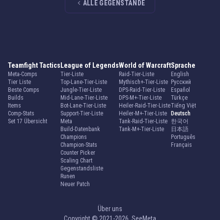
ALLE GEGENSTÄNDE
Teamfight Tactics
League of Legends
World of Warcraft
Sprache
Meta-Comps
Tier-Liste
Raid-Tier-Liste
English
Tier Liste
Top-Lane-Tier-Liste
Mythisch+-Tier-Liste
Русский
Beste Comps
Jungle-Tier-Liste
DPS-Raid-Tier-Liste
Español
Builds
Mid-Lane-Tier-Liste
DPS-M+-Tier-Liste
Türkçe
Items
Bot-Lane-Tier-Liste
Heiler-Raid-Tier-Liste
Tiếng Việt
Comp-Stats
Support-Tier-Liste
Heiler-M+-Tier-Liste
Deutsch
Set 17 Übersicht
Meta
Tank-Raid-Tier-Liste
한국어
Build-Datenbank
Tank-M+-Tier-Liste
日本語
Champions
Português
Champion-Stats
Français
Counter Picker
Scaling Chart
Gegenstandsliste
Runen
Neuer Patch
Über uns
Copyright © 2021-2026. SeeMeta