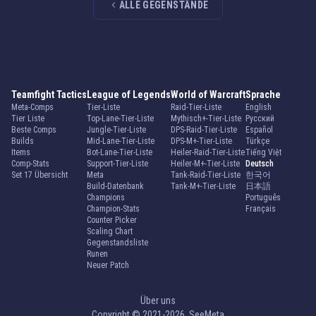
ALLE GEGENSTÄNDE
Teamfight Tactics
League of Legends
World of Warcraft
Sprache
Meta-Comps
Tier-Liste
Raid-Tier-Liste
English
Tier Liste
Top-Lane-Tier-Liste
Mythisch+-Tier-Liste
Русский
Beste Comps
Jungle-Tier-Liste
DPS-Raid-Tier-Liste
Español
Builds
Mid-Lane-Tier-Liste
DPS-M+-Tier-Liste
Türkçe
Items
Bot-Lane-Tier-Liste
Heiler-Raid-Tier-Liste
Tiếng Việt
Comp-Stats
Support-Tier-Liste
Heiler-M+-Tier-Liste
Deutsch
Set 17 Übersicht
Meta
Tank-Raid-Tier-Liste
한국어
Build-Datenbank
Tank-M+-Tier-Liste
日本語
Champions
Português
Champion-Stats
Français
Counter Picker
Scaling Chart
Gegenstandsliste
Runen
Neuer Patch
Über uns
Copyright © 2021-2026. SeeMeta