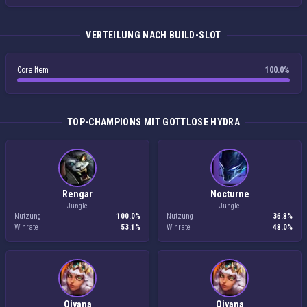
VERTEILUNG NACH BUILD-SLOT
Core Item
100.0%
TOP-CHAMPIONS MIT GOTTLOSE HYDRA
Rengar
Nocturne
Jungle
Jungle
Nutzung
100.0%
Nutzung
36.8%
Winrate
53.1%
Winrate
48.0%
Qiyana
Qiyana