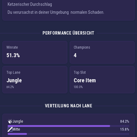
Ketzerischer Durchschlag
Du verursachst in deiner Umgebung
normalen Schaden
.
PERFORMANCE ÜBERSICHT
Winrate
Champions
51.3%
4
Top Lane
Top Slot
Jungle
Core Item
84.2%
100.0%
VERTEILUNG NACH LANE
Jungle
84.2%
Mitte
15.8%