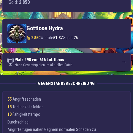
Gold:
2 850
Gottlose Hydra
2 850
Winrate
51.3%
Spiele
76
Platz #98 von 616 LoL Items
Nach Gesamtspielen im aktuellen Patch
GEGENSTANDSBESCHREIBUNG
55
Angriffsschaden
18
Tödlichkeitsfaktor
10
Fähigkeitstempo
Durchschlag
Angriffe fügen nahen Gegnern
normalen Schaden
zu.