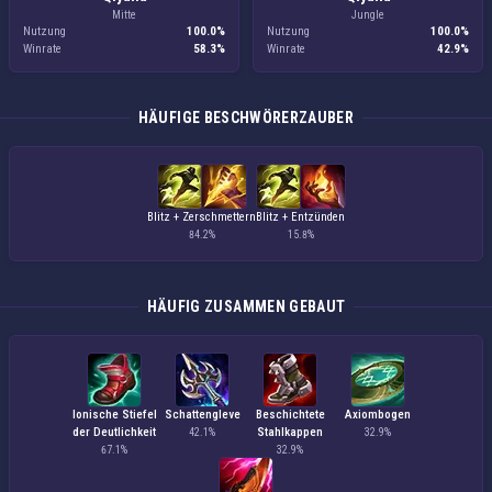
Mitte
Jungle
Nutzung
100.0%
Nutzung
100.0%
Winrate
58.3%
Winrate
42.9%
HÄUFIGE BESCHWÖRERZAUBER
Blitz + Zerschmettern
Blitz + Entzünden
84.2%
15.8%
HÄUFIG ZUSAMMEN GEBAUT
Ionische Stiefel
Schattengleve
Beschichtete
Axiombogen
der Deutlichkeit
Stahlkappen
42.1%
32.9%
67.1%
32.9%