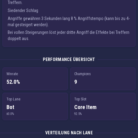
Treffern
.
Siedender Schlag
Angriffe gewähren 3 Sekunden lang
8 % Angriffstempo
(kann bis zu 4-
mal gesteigert werden).
Bei vollen Steigerungen löst jeder dritte Angriff die Effekte
bei Treffern
doppelt aus.
PERFORMANCE ÜBERSICHT
Winrate
Champions
52.0%
9
Top Lane
Top Slot
Bot
Core Item
83.0%
92.5%
VERTEILUNG NACH LANE