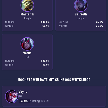
Master Yi
Bel'Veth
Jungle
Jungle
Nutzung
100.0%
Nutzung
26.7%
Winrate
60.9%
Winrate
25.0%
Varus
Bot
Nutzung
100.0%
Winrate
50.0%
HÖCHSTE WIN RATE MIT GUINSOOS WUTKLINGE
Vayne
Bot
53.0%
Nutzung 100.0%