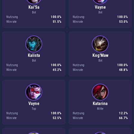
Kai'Sa
Vayne
Bot
Bot
Nutzung
100.0%
Nutzung
100.0%
Winrate
51.5%
Winrate
53.0%
Kalista
Kog'Maw
Bot
Bot
Nutzung
100.0%
Nutzung
100.0%
Winrate
45.2%
Winrate
48.8%
Vayne
Katarina
Top
Mitte
Nutzung
100.0%
Nutzung
12.2%
Winrate
52.5%
Winrate
66.7%