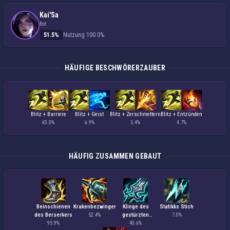
Kai'Sa
Bot
51.5%
Nutzung 100.0%
HÄUFIGE BESCHWÖRERZAUBER
Blitz + Barriere
Blitz + Geist
Blitz + Zerschmettern
Blitz + Entzünden
83.0%
6.9%
5.4%
4.7%
HÄUFIG ZUSAMMEN GEBAUT
Beinschienen
Krakenbezwinger
Klinge des
Statikks Stich
des Berserkers
gestürzten
52.4%
7.0%
Königs
95.9%
40.6%