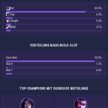
Bot
83.0%
Top
6.9%
Jungle
5.4%
Mitte
4.7%
VERTEILUNG NACH BUILD-SLOT
Core Item
92.5%
Slot 4
1.5%
Slot 7
6.0%
TOP-CHAMPIONS MIT GUINSOOS WUTKLINGE