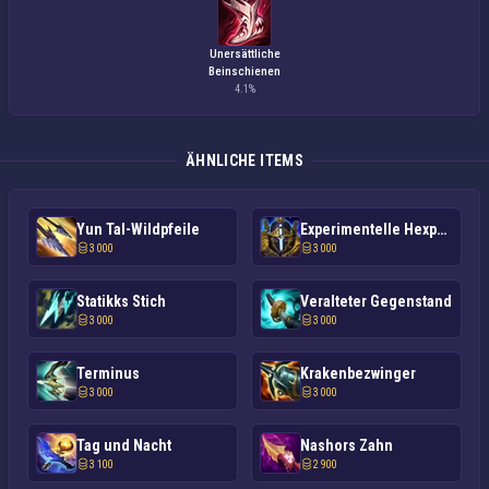
Unersättliche
Beinschienen
4.1%
ÄHNLICHE ITEMS
Yun Tal-Wildpfeile
Experimentelle Hexpanzerung
3 000
3 000
Statikks Stich
Veralteter Gegenstand
3 000
3 000
Terminus
Krakenbezwinger
3 000
3 000
Tag und Nacht
Nashors Zahn
3 100
2 900