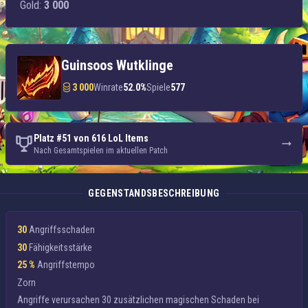
Gold:
3 000
Guinsoos Wutklinge
3 000
Winrate
52.0%
Spiele
577
Platz #51 von 616 LoL Items
Nach Gesamtspielen im aktuellen Patch
GEGENSTANDSBESCHREIBUNG
30
Angriffsschaden
30
Fähigkeitsstärke
25 %
Angriffstempo
Zorn
Angriffe verursachen
30 zusätzlichen magischen Schaden
bei