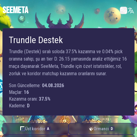
SEEMETA
Trundle Destek
Trundle (Destek) sıralı soloda 37.5% kazanma ve 0.04% pick
oranına sahip; şu an tier D. 26.15 yamasında analiz ettiğimiz 16
maça dayanarak SeeMeta, Trundle için özet istatistikler, rol,
zorluk ve koridor matchup kazanma oranlarını sunar.
Son Güncelleme:
04.08.2026
Maçlar:
16
Kazanma oranı:
37.5%
Kademe:
D
Üst koridor
Ormancı
A
D