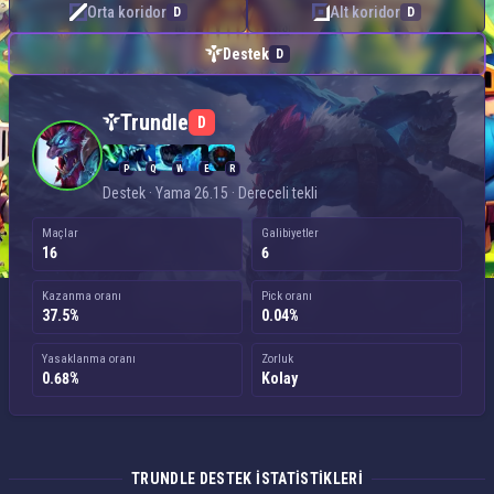
Orta koridor
Alt koridor
D
D
Destek
D
Trundle — Destek
Trundle
D
P
Q
W
E
R
Destek · Yama 26.15 · Dereceli tekli
Maçlar
Galibiyetler
16
6
Kazanma oranı
Pick oranı
37.5%
0.04%
Yasaklanma oranı
Zorluk
0.68%
Kolay
TRUNDLE DESTEK ISTATISTIKLERI