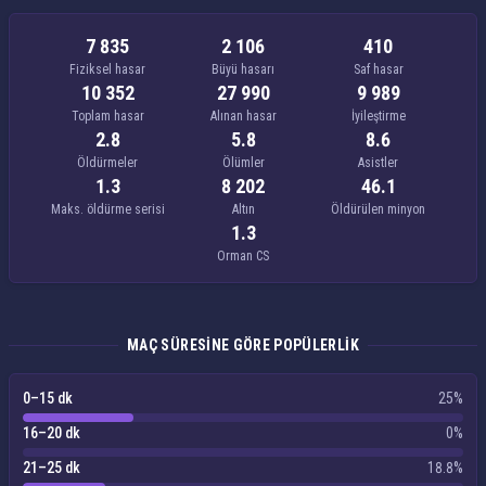
7 835
2 106
410
Fiziksel hasar
Büyü hasarı
Saf hasar
10 352
27 990
9 989
Toplam hasar
Alınan hasar
İyileştirme
2.8
5.8
8.6
Öldürmeler
Ölümler
Asistler
1.3
8 202
46.1
Maks. öldürme serisi
Altın
Öldürülen minyon
1.3
Orman CS
MAÇ SÜRESINE GÖRE POPÜLERLIK
0–15 dk
25%
16–20 dk
0%
21–25 dk
18.8%