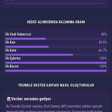
HEDEF ALINDIĞINDA KAZANMA ORANI
İlk Vadi Habercisi
40%
İlk Kan
42.9%
İlk Kule
66.7%
İlk Ejderha
100%
İlk Baron
100%
TRUNDLE DESTEK SAYFASI NASIL OLUŞTURULUR
Veriler nereden geliyor
Bu Trundle Destek sayfası, Riot Games API üzerinden çekilen gerçek
dereceli tekli sıralama maçlarından oluşturulur. Oyuncular farklı bölge