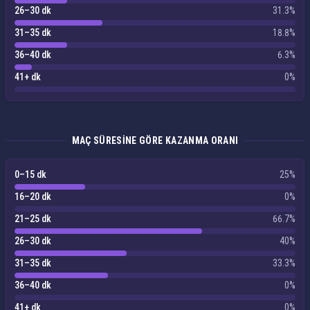
26–30 dk
31.3%
31–35 dk
18.8%
36–40 dk
6.3%
41+ dk
0%
MAÇ SÜRESINE GÖRE KAZANMA ORANI
0–15 dk
25%
16–20 dk
0%
21–25 dk
66.7%
26–30 dk
40%
31–35 dk
33.3%
36–40 dk
0%
41+ dk
0%