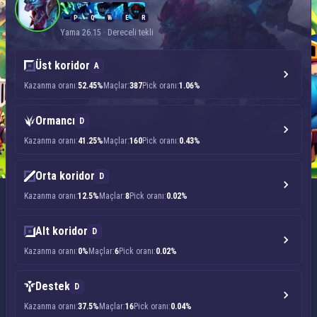
P
Q
W
E
R
Yama 26.15 · Dereceli tekli
Üst koridor
A
Kazanma oranı:
52.45%
Maçlar:
387
Pick oranı:
1.06%
Ormancı
D
Kazanma oranı:
41.25%
Maçlar:
160
Pick oranı:
0.43%
Orta koridor
D
Kazanma oranı:
12.5%
Maçlar:
8
Pick oranı:
0.02%
Alt koridor
D
Kazanma oranı:
0%
Maçlar:
6
Pick oranı:
0.02%
Destek
D
Kazanma oranı:
37.5%
Maçlar:
16
Pick oranı:
0.04%