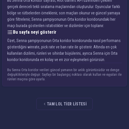
Bu Senna Orta koridor sayfası, Riot Games API üzerinden çekilen
gerçek dereceli tekli sıralama maçlarından oluşturulur. Oyuncular farklı
bölge ve rütbelerden örneklenir, son maçları okunur ve güncel yamaya
göre filtrelenir, Senna şampiyonunun Orta koridor koridorundaki her
maçı burada gösterilen istatistikler ve dizilimler için toplanır.
Bu sayfa neyi gösterir
Özet, Senna şampiyonunun Orta koridor koridorunda nasıl performans
gösterdiğini winrate, pick rate ve ban rate ile gösterir. Altında en çok
kullanılan dizilimi, rünleri ve sihirdar büyülerini, ayrıca Senna için Orta
koridor koridorunda en kolay ve en zor eşleşmeleri görürsün.
Bu Senna Orta koridor verileri güncel yamanın bir anlık görüntüsüdür ve denge
değişiklikleriyle değişir. Sayfayı bir başlangıç noktası olarak kullan ve eşyaları ile
rünleri maçına göre uyarla.
TAM LOL TIER LISTESI