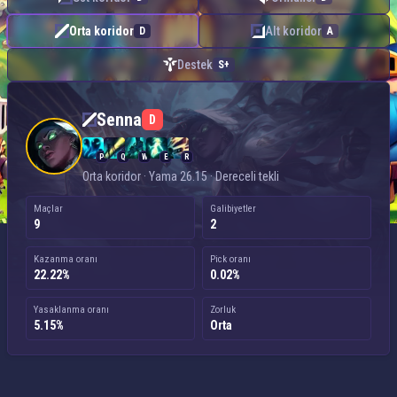
Orta koridor
Alt koridor
D
A
Destek
S+
Senna — Orta koridor
Senna
D
P
Q
W
E
R
Orta koridor · Yama 26.15 · Dereceli tekli
Maçlar
Galibiyetler
9
2
Kazanma oranı
Pick oranı
22.22%
0.02%
Yasaklanma oranı
Zorluk
5.15%
Orta