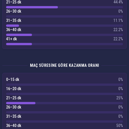
21–25 dk
44.4%
26–30 dk
0%
31–35 dk
11.1%
36–40 dk
22.2%
41+ dk
22.2%
MAÇ SÜRESINE GÖRE KAZANMA ORANI
0–15 dk
0%
16–20 dk
0%
21–25 dk
25%
26–30 dk
0%
31–35 dk
0%
36–40 dk
50%