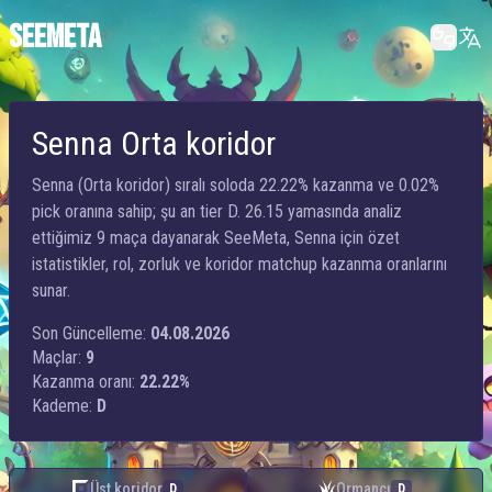
SEEMETA
Senna Orta koridor
Senna (Orta koridor) sıralı soloda 22.22% kazanma ve 0.02%
pick oranına sahip; şu an tier D. 26.15 yamasında analiz
ettiğimiz 9 maça dayanarak SeeMeta, Senna için özet
istatistikler, rol, zorluk ve koridor matchup kazanma oranlarını
sunar.
Son Güncelleme:
04.08.2026
Maçlar:
9
Kazanma oranı:
22.22%
Kademe:
D
Üst koridor
Ormancı
D
D