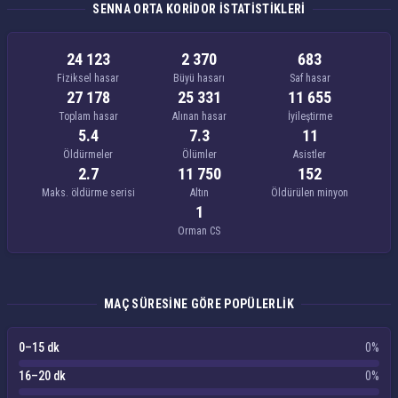
SENNA ORTA KORIDOR ISTATISTIKLERI
24 123
2 370
683
Fiziksel hasar
Büyü hasarı
Saf hasar
27 178
25 331
11 655
Toplam hasar
Alınan hasar
İyileştirme
5.4
7.3
11
Öldürmeler
Ölümler
Asistler
2.7
11 750
152
Maks. öldürme serisi
Altın
Öldürülen minyon
1
Orman CS
MAÇ SÜRESINE GÖRE POPÜLERLIK
0–15 dk
0%
16–20 dk
0%