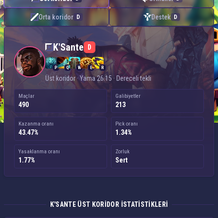
Orta koridor
Destek
D
D
K'Sante — Üst koridor
K'Sante
D
P
Q
W
E
R
Üst koridor · Yama 26.15 · Dereceli tekli
Maçlar
Galibiyetler
490
213
Kazanma oranı
Pick oranı
43.47%
1.34%
Yasaklanma oranı
Zorluk
1.77%
Sert
K'SANTE ÜST KORIDOR ISTATISTIKLERI