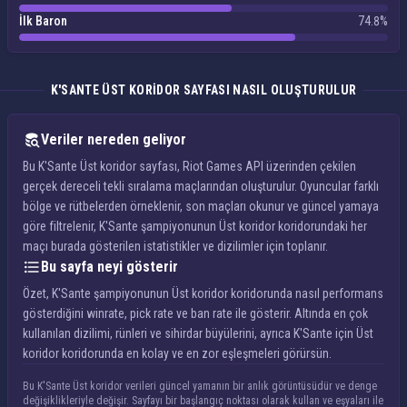
İlk Baron
74.8%
K'SANTE ÜST KORIDOR SAYFASI NASIL OLUŞTURULUR
Veriler nereden geliyor
Bu K'Sante Üst koridor sayfası, Riot Games API üzerinden çekilen
gerçek dereceli tekli sıralama maçlarından oluşturulur. Oyuncular farklı
bölge ve rütbelerden örneklenir, son maçları okunur ve güncel yamaya
göre filtrelenir, K'Sante şampiyonunun Üst koridor koridorundaki her
maçı burada gösterilen istatistikler ve dizilimler için toplanır.
Bu sayfa neyi gösterir
Özet, K'Sante şampiyonunun Üst koridor koridorunda nasıl performans
gösterdiğini winrate, pick rate ve ban rate ile gösterir. Altında en çok
kullanılan dizilimi, rünleri ve sihirdar büyülerini, ayrıca K'Sante için Üst
koridor koridorunda en kolay ve en zor eşleşmeleri görürsün.
Bu K'Sante Üst koridor verileri güncel yamanın bir anlık görüntüsüdür ve denge
değişiklikleriyle değişir. Sayfayı bir başlangıç noktası olarak kullan ve eşyaları ile