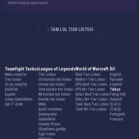
rünleri maçına göre uyarla.
TAM LOL TIER LISTESI
Teamfight Tactics
League of Legends
World of Warcraft
Dil
Meta comp'lar
Tier Listesi
Raid Tier Listesi
English
Tier listesi
Üst koridor tier listesi
Mythic+ Tier Listesi
Русский
En iyi comp'lar
Orman tier listesi
DPS Raid Tier Listesi
Español
Build'ler
Orta koridor tier listesi
DPS M+ Tier Listesi
Türkçe
Eşyalar
Alt koridor tier listesi
Şifacı Raid Tier Listesi
Tiếng Việt
Comp istatistikleri
Destek tier listesi
Şifacı M+ Tier Listesi
Deutsch
Set 17 özeti
Meta
Tank Raid Tier Listesi
한국어
Build veritabanı
Tank M+ Tier Listesi
日本語
Şampiyonlar
Português
İstatistikler
Français
Counter Picker
Ölçekleme grafiği
Eşya listesi