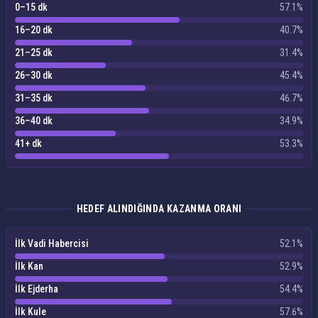
0–15 dk
57.1%
16–20 dk
40.7%
21–25 dk
31.4%
26–30 dk
45.4%
31–35 dk
46.7%
36–40 dk
34.9%
41+ dk
53.3%
HEDEF ALINDIĞINDA KAZANMA ORANI
İlk Vadi Habercisi
52.1%
İlk Kan
52.9%
İlk Ejderha
54.4%
İlk Kule
57.6%