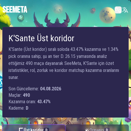
SEEMETA
K'Sante Üst koridor
K'Sante (Üst koridor) sıralı soloda 43.47% kazanma ve 1.34%
pick oranına sahip; şu an tier D. 26.15 yamasında analiz
ettiğimiz 490 maça dayanarak SeeMeta, K'Sante için özet
istatistikler, rol, zorluk ve koridor matchup kazanma oranlarını
sunar.
Son Güncelleme:
04.08.2026
Maçlar:
490
Kazanma oranı:
43.47%
Kademe:
D
Üst koridor
Ormancı
D
D