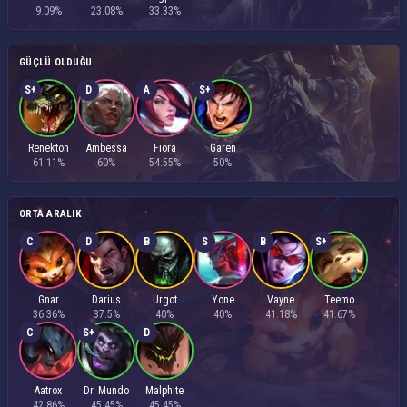
9.09%
23.08%
33.33%
GÜÇLÜ OLDUĞU
S+
D
A
S+
Renekton
Ambessa
Fiora
Garen
61.11%
60%
54.55%
50%
ORTA ARALIK
C
D
B
S
B
S+
Gnar
Darius
Urgot
Yone
Vayne
Teemo
36.36%
37.5%
40%
40%
41.18%
41.67%
C
S+
D
Aatrox
Dr. Mundo
Malphite
42.86%
45.45%
45.45%