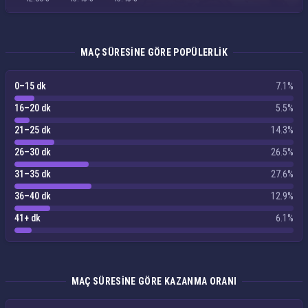
MAÇ SÜRESINE GÖRE POPÜLERLIK
0–15 dk
7.1%
16–20 dk
5.5%
21–25 dk
14.3%
26–30 dk
26.5%
31–35 dk
27.6%
36–40 dk
12.9%
41+ dk
6.1%
MAÇ SÜRESINE GÖRE KAZANMA ORANI