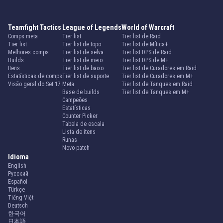
Teamfight Tactics
League of Legends
World of Warcraft
Comps meta
Tier list
Tier list de Raid
Tier list
Tier list de topo
Tier list de Mítica+
Melhores comps
Tier list de selva
Tier list DPS de Raid
Builds
Tier list de meio
Tier list DPS de M+
Itens
Tier list de baixo
Tier list de Curadores em Raid
Estatísticas de comps
Tier list de suporte
Tier list de Curadores em M+
Visão geral do Set 17
Meta
Tier list de Tanques em Raid
Base de builds
Tier list de Tanques em M+
Campeões
Estatísticas
Counter Picker
Tabela de escala
Lista de itens
Runas
Novo patch
Idioma
English
Русский
Español
Türkçe
Tiếng Việt
Deutsch
한국어
日本語