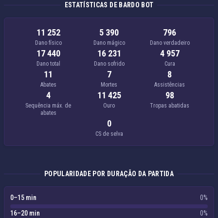
ESTATÍSTICAS DE BARDO BOT
11 252
5 390
796
Dano físico
Dano mágico
Dano verdadeiro
17 440
16 231
4 957
Dano total
Dano sofrido
Cura
11
7
8
Abates
Mortes
Assistências
4
11 425
98
Sequência máx. de
Ouro
Tropas abatidas
abates
0
CS de selva
POPULARIDADE POR DURAÇÃO DA PARTIDA
0–15 min
0%
16–20 min
0%