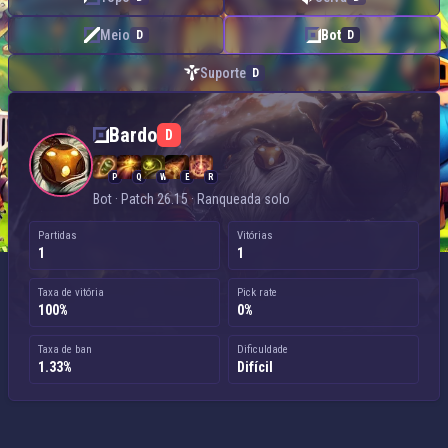
Meio
Bot
D
D
Suporte
D
Bardo — Bot
Bardo
D
P
Q
W
E
R
Bot · Patch 26.15 · Ranqueada solo
Partidas
Vitórias
1
1
Taxa de vitória
Pick rate
100%
0%
Taxa de ban
Dificuldade
1.33%
Difícil