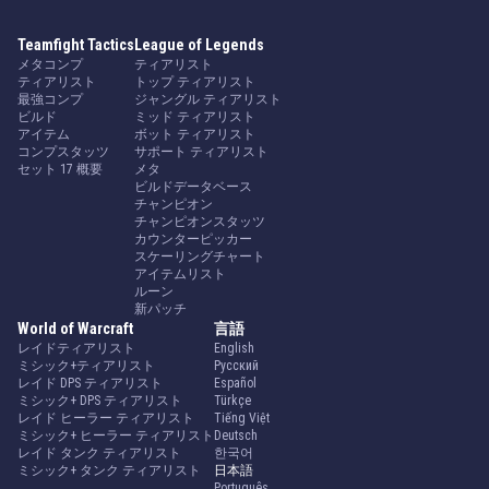
Teamfight Tactics
League of Legends
メタコンプ
ティアリスト
ティアリスト
トップ ティアリスト
最強コンプ
ジャングル ティアリスト
ビルド
ミッド ティアリスト
アイテム
ボット ティアリスト
コンプスタッツ
サポート ティアリスト
セット 17 概要
メタ
ビルドデータベース
チャンピオン
チャンピオンスタッツ
カウンターピッカー
スケーリングチャート
アイテムリスト
ルーン
新パッチ
World of Warcraft
言語
レイドティアリスト
English
ミシック+ティアリスト
Русский
レイド DPS ティアリスト
Español
ミシック+ DPS ティアリスト
Türkçe
レイド ヒーラー ティアリスト
Tiếng Việt
ミシック+ ヒーラー ティアリスト
Deutsch
レイド タンク ティアリスト
한국어
ミシック+ タンク ティアリスト
日本語
Português