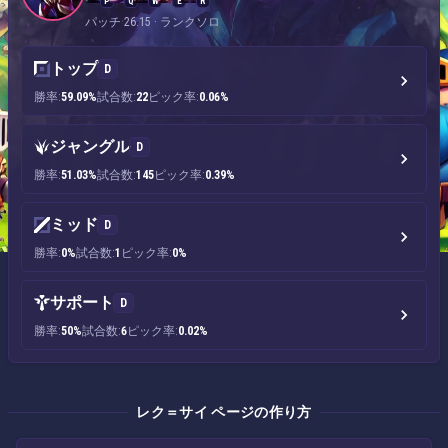
P
Q
W
E
R
パッチ 26.15 · ランクソロ
トップ
D
勝率:
59.09%
試合数:
22
ピック率:
0.06%
ジャングル
D
勝率:
51.03%
試合数:
145
ピック率:
0.39%
ミッド
D
勝率:
0%
試合数:
1
ピック率:
0%
サポート
D
勝率:
50%
試合数:
6
ピック率:
0.02%
レク＝サイ ページの作り方