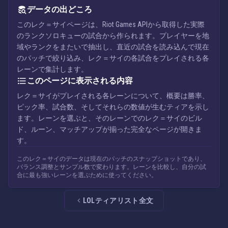
データの出どころ
このレク＝サイページは、Riot Games APIから取得した実際
のランクソロキューの試合から作られます。プレイヤーを地
域やランクをまたいで抽出し、直近の試合を読み込んで現在
のパッチで絞り込み、レク＝サイの各試合をプレイされる各
レーンで集計します。
このページに表示される内容
レク＝サイがプレイされる各レーンについて、概要は勝率、
ピック率、試合数、そしてそれらの数値が生むティアを示し
ます。レーンを選ぶと、そのレーンでのレク＝サイのビル
ド、ルーン、マッチアップが揃った完全なページが開きま
す。
このレク＝サイのデータは現在のパッチのスナップショットであり、
バランス調整とサンプル数で変わります。レーンを比較し、自分の試
合に最も強いレーンを選ぶために使ってください。
LOLティアリスト全文