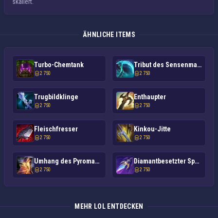
skaliert.
ÄHNLICHE ITEMS
Turbo-Chemtank
Tribut des Sensenmanns
2 750
2 750
Trugbildklinge
Enthaupter
2 750
2 750
Fleischfresser
Kinkou-Jitte
2 750
2 750
Umhang des Pyromanen
Diamantbesetzter Speer
2 750
2 750
MEHR LOL ENTDECKEN