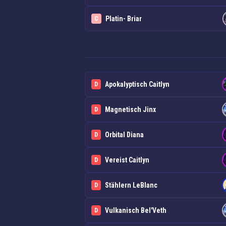
Platin- Briar
C
Apokalyptisch Caitlyn
D
Magnetisch Jinx
D
Orbital Diana
D
Vereist Caitlyn
D
Stählern LeBlanc
D
Vulkanisch Bel'Veth
D