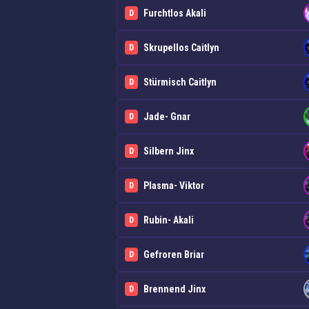
Furchtlos Akali
D
Skrupellos Caitlyn
D
Stürmisch Caitlyn
D
Jade- Gnar
D
Silbern Jinx
D
Plasma- Viktor
D
Rubin- Akali
D
Gefroren Briar
D
Brennend Jinx
D