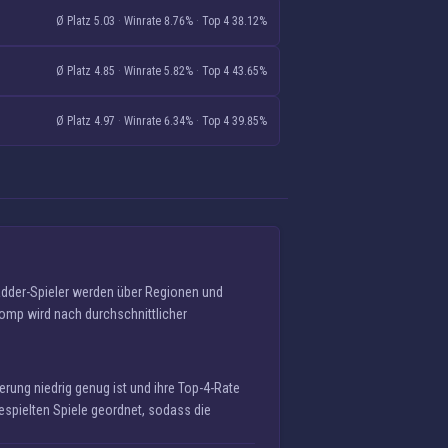
Ø Platz 5.03
·
Winrate 8.76%
·
Top 4 38.12%
Ø Platz 4.85
·
Winrate 5.82%
·
Top 4 43.65%
Ø Platz 4.97
·
Winrate 6.34%
·
Top 4 39.85%
Ladder-Spieler werden über Regionen und
Comp wird nach durchschnittlicher
erung niedrig genug ist und ihre Top-4-Rate
espielten Spiele geordnet, sodass die