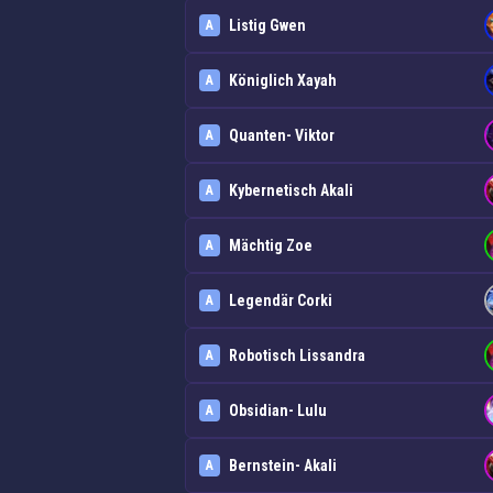
Listig Gwen
A
Königlich Xayah
A
Quanten- Viktor
A
Kybernetisch Akali
A
Mächtig Zoe
A
Legendär Corki
A
Robotisch Lissandra
A
Obsidian- Lulu
A
Bernstein- Akali
A