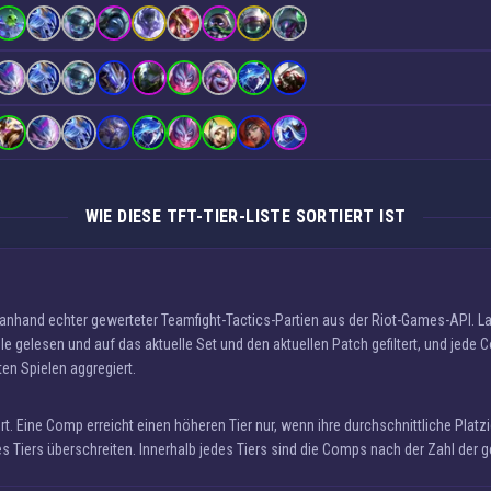
WIE DIESE TFT-TIER-LISTE SORTIERT IST
p anhand echter gewerteter Teamfight-Tactics-Partien aus der Riot-Games-API. 
e gelesen und auf das aktuelle Set und den aktuellen Patch gefiltert, und jede 
ten Spielen aggregiert.
t. Eine Comp erreicht einen höheren Tier nur, wenn ihre durchschnittliche Platzi
Tiers überschreiten. Innerhalb jedes Tiers sind die Comps nach der Zahl der g