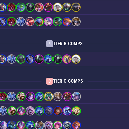
TIER B COMPS
B
TIER C COMPS
C