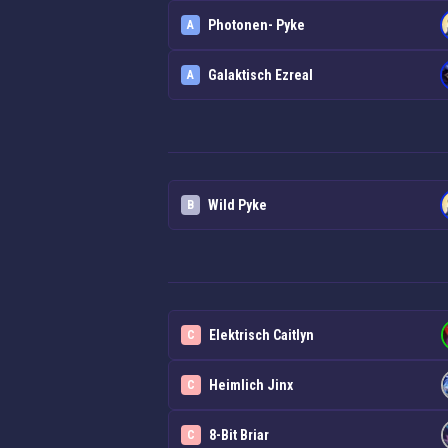
Photonen- Pyke
A
Galaktisch Ezreal
A
Wild Pyke
B
Elektrisch Caitlyn
C
Heimlich Jinx
C
8-Bit Briar
C