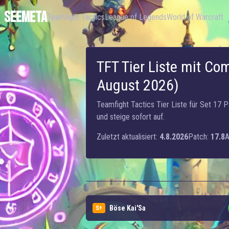
SEEMETA
Teamfight Tactics
League of Legends
World of Warcraft
TFT Tier Liste mit Com
August 2026)
Teamfight Tactics Tier Liste für Set 17 
und steige sofort auf.
Zuletzt aktualisiert:
4.8.2026
Patch:
17.8
A
Böse Kai'Sa
S+