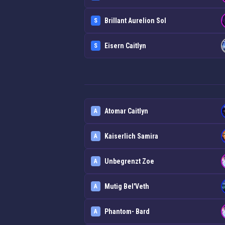
Brillant Aurelion Sol
S
Eisern Caitlyn
S
Atomar Caitlyn
A
Kaiserlich Samira
A
Unbegrenzt Zoe
A
Mutig Bel'Veth
A
Phantom- Bard
A