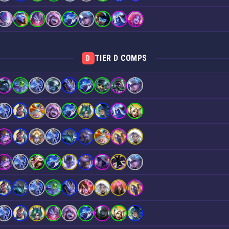
TIER D COMPS
D