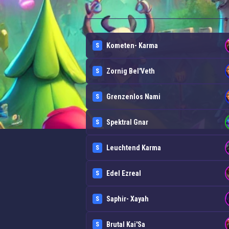
Kometen- Karma
S
Zornig Bel'Veth
S
Grenzenlos Nami
S
Spektral Gnar
S
Leuchtend Karma
S
Edel Ezreal
S
Saphir- Xayah
S
Brutal Kai'Sa
S