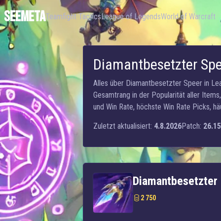
SEEMETA
Teamfight Tactics
League of Legends
World of Warcraft
Diamantbesetzter Sp
Alles über Diamantbesetzter Speer in Le
Gesamtrang in der Popularität aller Item
und Win Rate, höchste Win Rate Picks, h
Zuletzt aktualisiert:
4.8.2026
Patch:
26.15
Diamantbesetzter
2 750