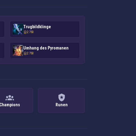
Trugbildklinge
2 750
Umhang des Pyromanen
2 750
Champions
Runen