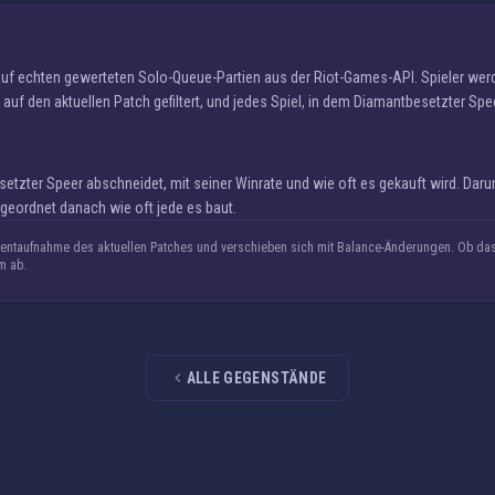
 auf echten gewerteten Solo-Queue-Partien aus der Riot-Games-API. Spieler w
auf den aktuellen Patch gefiltert, und jedes Spiel, in dem Diamantbesetzter Spee
zter Speer abschneidet, mit seiner Winrate und wie oft es gekauft wird. Darun
geordnet danach wie oft jede es baut.
ntaufnahme des aktuellen Patches und verschieben sich mit Balance-Änderungen. Ob das I
m ab.
ALLE GEGENSTÄNDE