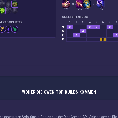
ODER
ODER
50%
50%
50%
50%
SKILLREIHENFOLGE
WERTE-SPLITTER
1
2
3
4
5
6
7
8
Q
Q
Q
Q
Q
W
W
E
E
E
R
R
WOHER DIE GWEN TOP BUILDS KOMMEN
hten gewerteten Solo-Queue-Partien aus der Riot-Games-API. Spieler werden ü