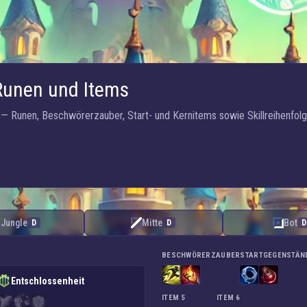
Runen und Items
— Runen, Beschwörerzauber, Start- und Kernitems sowie Skillreihenfolg
Jungle
Mitte
Bot
D
D
D
BESCHWÖRERZAUBER
STARTGEGENSTÄN
Entschlossenheit
ITEM 5
ITEM 6