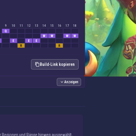
9
10
11
12
13
14
15
16
17
18
Q
W
W
W
W
E
E
E
R
R
Build-Link kopieren
Anzeigen
ber Regionen und Ränge hinweg ausgewählt,