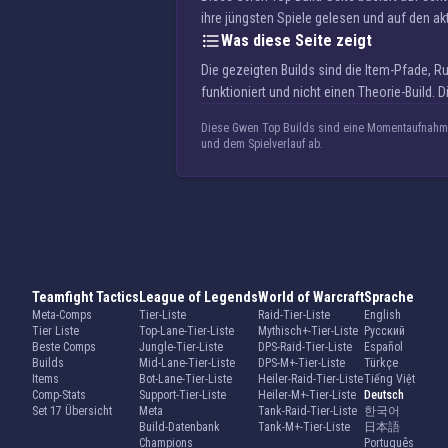
ihre jüngsten Spiele gelesen und auf den ak
Was diese Seite zeigt
Die gezeigten Builds sind die Item-Pfade, 
funktioniert und nicht einen Theorie-Build. D
Diese Gwen Top Builds sind eine Momentaufnahme
und dem Spielverlauf ab.
Teamfight Tactics
League of Legends
World of Warcraft
Sprache
Meta-Comps
Tier-Liste
Raid-Tier-Liste
English
Tier Liste
Top-Lane-Tier-Liste
Mythisch+-Tier-Liste
Русский
Beste Comps
Jungle-Tier-Liste
DPS-Raid-Tier-Liste
Español
Builds
Mid-Lane-Tier-Liste
DPS-M+-Tier-Liste
Türkçe
Items
Bot-Lane-Tier-Liste
Heiler-Raid-Tier-Liste
Tiếng Việt
Comp-Stats
Support-Tier-Liste
Heiler-M+-Tier-Liste
Deutsch
Set 17 Übersicht
Meta
Tank-Raid-Tier-Liste
한국어
Build-Datenbank
Tank-M+-Tier-Liste
日本語
Champions
Português