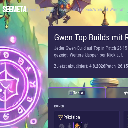
SEEMETA
Teamfight Tactics
League of Legends
World of Warcraft
Gwen Top Builds mit 
Jeder Gwen-Build auf Top in Patch 26.15 
gezeigt. Weitere klappen per Klick auf.
Zuletzt aktualisiert:
4.8.2026
Patch:
26.15
Top
A
RUNEN
Präzision