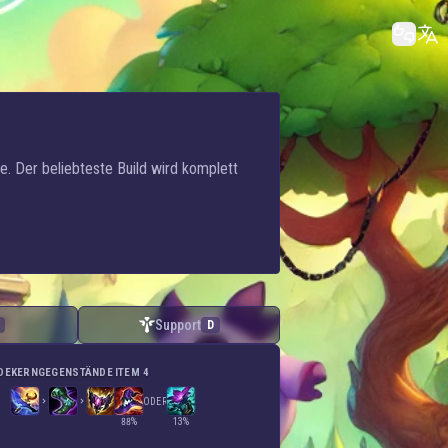
e. Der beliebteste Build wird komplett
Support
D
DE
KERNGEGENSTÄNDE
ITEM 4
ODER
88%
13%