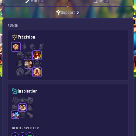
Mitte
Bot
D
D
Support
D
RUNEN
Präzision
Inspiration
WERTE-SPLITTER