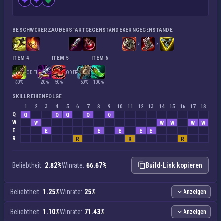
BESCHWÖRERZAUBER
STARTGEGENSTÄNDE
KERNGEGENSTÄNDE
ITEM 4
ITEM 5
ITEM 6
ODER
ODER
80%
20%
50%
50%
100%
SKILLREIHENFOLGE
1
2
3
4
5
6
7
8
9
10
11
12
13
14
15
16
17
18
Q
Q
Q
Q
Q
Q
W
W
W
W
W
W
E
E
E
E
E
E
R
R
R
R
Beliebtheit:
2.82%
Winrate:
66.67%
Build-Link kopieren
Beliebtheit:
1.25%
Winrate:
25%
Anzeigen
Beliebtheit:
1.10%
Winrate:
71.43%
Anzeigen