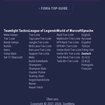
FIORA-TOP-GUIDE
Teamfight Tactics
League of Legends
World of Warcraft
Sprache
Meta-Comps
Tier-Liste
Raid-Tier-Liste
English
Tier Liste
Top-Lane-Tier-Liste
Mythisch+-Tier-Liste
Русский
Beste Comps
Jungle-Tier-Liste
DPS-Raid-Tier-Liste
Español
Builds
Mid-Lane-Tier-Liste
DPS-M+-Tier-Liste
Türkçe
Items
Bot-Lane-Tier-Liste
Heiler-Raid-Tier-Liste
Tiếng Việt
Comp-Stats
Support-Tier-Liste
Heiler-M+-Tier-Liste
Deutsch
Set 17 Übersicht
Meta
Tank-Raid-Tier-Liste
한국어
Build-Datenbank
Tank-M+-Tier-Liste
日本語
Champions
Português
Champion-Stats
Français
Counter Picker
Scaling Chart
Gegenstandsliste
Runen
Neuer Patch
Über uns
Copyright © 2021-2026. SeeMeta