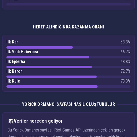
HEDEF ALINDIĞINDA KAZANMA ORANI
İlk Kan
53.3%
İlk Vadi Habercisi
66.7%
İlk Ejderha
68.8%
İlk Baron
72.7%
İlk Kule
73.3%
YORICK ORMANCI SAYFASI NASIL OLUŞTURULUR
Veriler nereden geliyor
Bu Yorick Ormancı sayfası, Riot Games API üzerinden çekilen gerçek
dereceli tekli sıralama maçlarından oluşturulur. Oyuncular farklı bölge