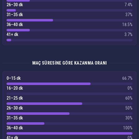
26–30 dk
7.4%
31–35 dk
37%
36–40 dk
18.5%
41+ dk
3.7%
MAÇ SÜRESINE GÖRE KAZANMA ORANI
0–15 dk
66.7%
16–20 dk
0%
21–25 dk
60%
26–30 dk
50%
31–35 dk
30%
36–40 dk
100%
41+ dk
0%