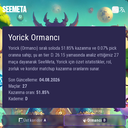
SEEMETA
Yorick Ormancı
Yorick (Ormancı) sıralı soloda 51.85% kazanma ve 0.07% pick
oranına sahip; şu an tier D. 26.15 yamasında analiz ettiğimiz 27
maça dayanarak SeeMeta, Yorick için özet istatistikler, rol,
zorluk ve koridor matchup kazanma oranlarını sunar.
Son Güncelleme:
04.08.2026
Maçlar:
27
Kazanma oranı:
51.85%
Kademe:
D
Üst koridor
Ormancı
A
D