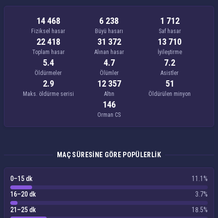
14 468
6 238
1 712
Fiziksel hasar
Büyü hasarı
Saf hasar
22 418
31 372
13 710
Toplam hasar
Alınan hasar
İyileştirme
5.4
4.7
7.2
Öldürmeler
Ölümler
Asistler
2.9
12 357
51
Maks. öldürme serisi
Altın
Öldürülen minyon
146
Orman CS
MAÇ SÜRESINE GÖRE POPÜLERLIK
0–15 dk
11.1%
16–20 dk
3.7%
21–25 dk
18.5%