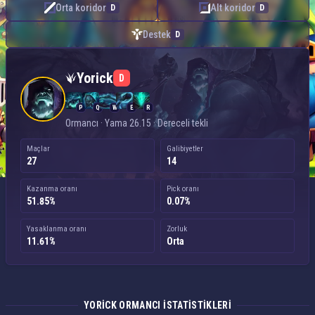
Orta koridor
Alt koridor
D
D
Destek
D
Yorick — Ormancı
Yorick
D
P
Q
W
E
R
Ormancı · Yama 26.15 · Dereceli tekli
Maçlar
Galibiyetler
27
14
Kazanma oranı
Pick oranı
51.85%
0.07%
Yasaklanma oranı
Zorluk
11.61%
Orta
YORICK ORMANCI ISTATISTIKLERI