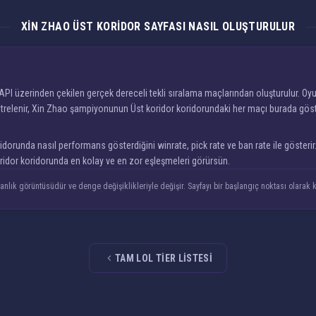
XIN ZHAO ÜST KORIDOR SAYFASI NASIL OLUŞTURULUR
PI üzerinden çekilen gerçek dereceli tekli sıralama maçlarından oluşturulur. Oyun
elenir, Xin Zhao şampiyonunun Üst koridor koridorundaki her maçı burada gösterile
runda nasıl performans gösterdiğini winrate, pick rate ve ban rate ile gösterir. A
koridor koridorunda en kolay ve en zor eşleşmeleri görürsün.
anlık görüntüsüdür ve denge değişiklikleriyle değişir. Sayfayı bir başlangıç noktası olarak ku
TAM LOL TIER LISTESI