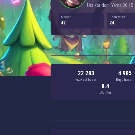
Üst koridor · Yama 26.15 ·
Maçlar
Galibiyetler
42
24
22 283
4 985
Fiziksel hasar
Büyü hasarı
8.4
Ölümler