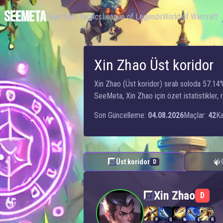
SEEMETA
Teamfight Tactics
League of Legends
World of Warcraft
Xin Zhao Üst koridor
Xin Zhao (Üst koridor) sıralı soloda 57.1
SeeMeta, Xin Zhao için özet istatistikler,
Son Güncelleme:
04.08.2026
Maçlar:
42
Ka
Üst koridor
D
Xin Zhao — Üst koridor
Xin Zhao
D
P
Q
W
E
R