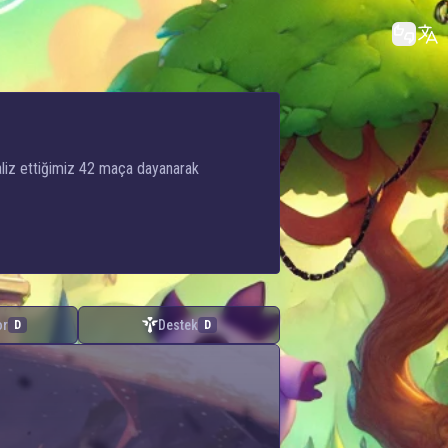
aliz ettiğimiz 42 maça dayanarak
or
Destek
D
D