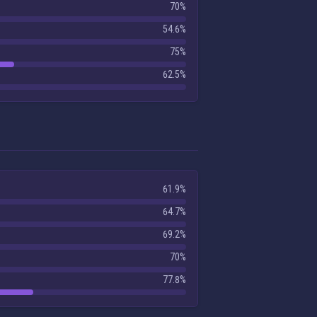
70%
54.6%
75%
62.5%
61.9%
64.7%
69.2%
70%
77.8%