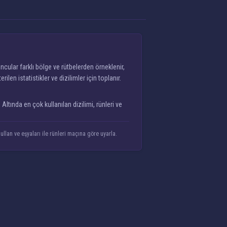
cular farklı bölge ve rütbelerden örneklenir,
n istatistikler ve dizilimler için toplanır.
ltında en çok kullanılan dizilimi, rünleri ve
llan ve eşyaları ile rünleri maçına göre uyarla.