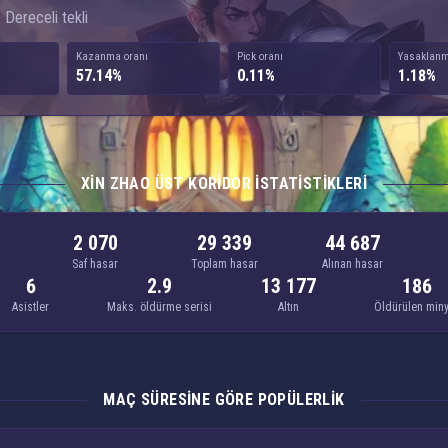
 Dereceli tekli
Kazanma oranı
Pick oranı
Yasaklanm
57.14%
0.11%
1.18%
XIN ZHAO ÜST KORIDOR ISTATISTIKLERI
2 070
29 339
44 687
Saf hasar
Toplam hasar
Alınan hasar
6
2.9
13 177
186
Asistler
Maks. öldürme serisi
Altın
Öldürülen min
MAÇ SÜRESINE GÖRE POPÜLERLIK