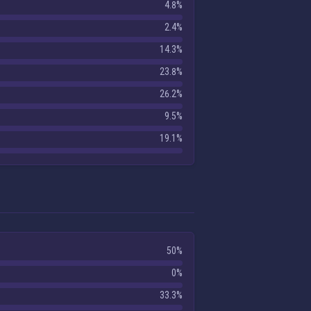
4.8%
2.4%
14.3%
23.8%
26.2%
9.5%
19.1%
50%
0%
33.3%