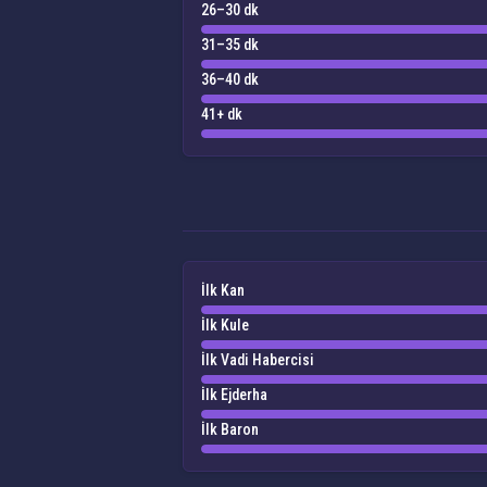
26–30 dk
31–35 dk
36–40 dk
41+ dk
İlk Kan
İlk Kule
İlk Vadi Habercisi
İlk Ejderha
İlk Baron