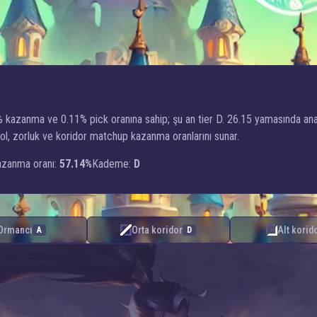
4% kazanma ve 0.11% pick oranına sahip; şu an tier D. 26.15 yamasında an
 rol, zorluk ve koridor matchup kazanma oranlarını sunar.
zanma oranı:
57.14%
Kademe:
D
Ormancı
Orta koridor
Alt korid
A
D