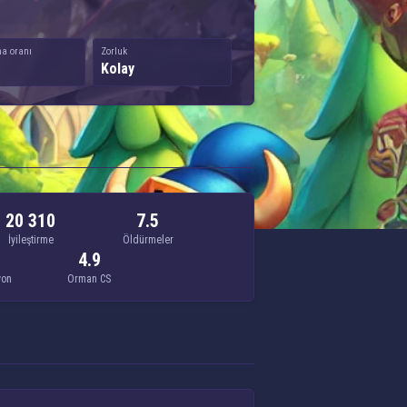
a oranı
Zorluk
Kolay
20 310
7.5
İyileştirme
Öldürmeler
4.9
yon
Orman CS