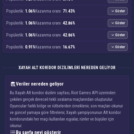
Popülerlik:
1.06%
Kazanma oranı:
71.43%
Göster
Popülerlik:
1.06%
Kazanma oranı:
42.86%
Göster
Popülerlik:
1.06%
Kazanma oranı:
42.86%
Göster
Popülerlik:
0.91%
Kazanma oranı:
16.67%
Göster
XAYAH ALT KORIDOR DIZILIMLERI NEREDEN GELIYOR
Veriler nereden geliyor
Bu Xayah Alt koridor dizilim sayfası, Riot Games API üzerinden
çekilen gerçek dereceli tekli sıralama maçlarından oluşturulur.
Oyuncular farklı bölge ve rütbelerden örneklenir, son maçları okunur
ve güncel yamaya göre filtrelenir, Xayah şampiyonunun Alt koridor
koridorundaki her maçı kullanılan eşyalar, rünler ve büyüler için
okunur.
Bu sayfa neyi gösterir