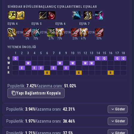
SIHIRDAR BÜYÜLERI
BAŞLANGIÇ EŞYALARI
TEMEL EŞYALAR
EŞYA 4
EŞYA 5
EŞYA 6
EŞYA 7
VEYA
VEYA
VEYA
VEYA
97%
3%
73%
27%
75%
25%
67%
33%
YETENEK ÖNCELIĞI
1
2
3
4
5
6
7
8
9
10
11
12
13
14
15
16
17
18
Q
Q
Q
Q
Q
Q
W
W
W
W
W
W
E
E
E
E
E
E
R
R
R
R
Popülerlik:
7.42%
Kazanma oranı:
51.02%
Yapı Bağlantısını Kopyala
Popülerlik:
3.94%
Kazanma oranı:
42.31%
Göster
Popülerlik:
1.97%
Kazanma oranı:
38.46%
Göster
Popülerlik:
1.21%
Kazanma oranı:
37.5%
Göster