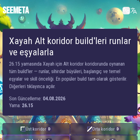
SEEMETA
Xayah Alt koridor build'leri runlar
ve eşyalarla
26.15 yamasında Xayah için Alt koridor koridorunda oynanan
tüm build’ler — runlar, sihirdar büyüleri, başlangıç ve temel
eşyalar ve skill önceliği. En popüler build tam olarak gösterilir.
Diğerleri tıklayınca açılır.
Son Güncelleme:
04.08.2026
Yama:
26.15
Üst koridor
Orta koridor
D
D