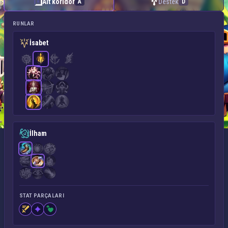
Alt koridor
Destek
A
D
RUNLAR
İsabet
İlham
STAT PARÇALARI