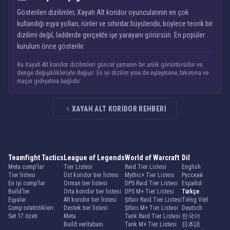
Gösterilen dizilimler, Xayah Alt koridor oyuncularının en çok
kullandığı eşya yolları, rünler ve sihirdar büyüleridir, böylece teorik bir
dizilimi değil, ladderde gerçekte işe yarayanı görürsün. En popüler
kurulum önce gösterilir.
Bu Xayah Alt koridor dizilimleri güncel yamanın bir anlık görüntüsüdür ve
denge değişiklikleriyle değişir. En iyi dizilim yine de eşleşmene, takımına ve
maçın gidişatına bağlıdır.
XAYAH ALT KORIDOR REHBERI
Teamfight Tactics
League of Legends
World of Warcraft
Dil
Meta comp'lar
Tier Listesi
Raid Tier Listesi
English
Tier listesi
Üst koridor tier listesi
Mythic+ Tier Listesi
Русский
En iyi comp'lar
Orman tier listesi
DPS Raid Tier Listesi
Español
Build'ler
Orta koridor tier listesi
DPS M+ Tier Listesi
Türkçe
Eşyalar
Alt koridor tier listesi
Şifacı Raid Tier Listesi
Tiếng Việt
Comp istatistikleri
Destek tier listesi
Şifacı M+ Tier Listesi
Deutsch
Set 17 özeti
Meta
Tank Raid Tier Listesi
한국어
Build veritabanı
Tank M+ Tier Listesi
日本語