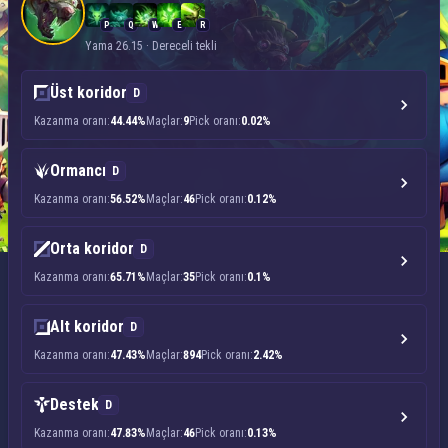
P
Q
W
E
R
Yama 26.15 · Dereceli tekli
Üst koridor
D
Kazanma oranı:
44.44%
Maçlar:
9
Pick oranı:
0.02%
Ormancı
D
Kazanma oranı:
56.52%
Maçlar:
46
Pick oranı:
0.12%
Orta koridor
D
Kazanma oranı:
65.71%
Maçlar:
35
Pick oranı:
0.1%
Alt koridor
D
Kazanma oranı:
47.43%
Maçlar:
894
Pick oranı:
2.42%
Destek
D
Kazanma oranı:
47.83%
Maçlar:
46
Pick oranı:
0.13%