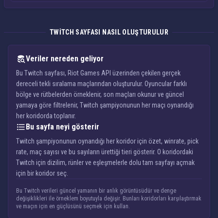
TWITCH SAYFASI NASIL OLUŞTURULUR
Veriler nereden geliyor
Bu Twitch sayfası, Riot Games API üzerinden çekilen gerçek
dereceli tekli sıralama maçlarından oluşturulur. Oyuncular farklı
bölge ve rütbelerden örneklenir, son maçları okunur ve güncel
yamaya göre filtrelenir, Twitch şampiyonunun her maçı oynandığı
her koridorda toplanır.
Bu sayfa neyi gösterir
Twitch şampiyonunun oynandığı her koridor için özet, winrate, pick
rate, maç sayısı ve bu sayıların ürettiği tieri gösterir. O koridordaki
Twitch için dizilim, rünler ve eşleşmelerle dolu tam sayfayı açmak
için bir koridor seç.
Bu Twitch verileri güncel yamanın bir anlık görüntüsüdür ve denge
değişiklikleri ile örneklem boyutuyla değişir. Bunları koridorları karşılaştırmak
ve maçın için en güçlüsünü seçmek için kullan.