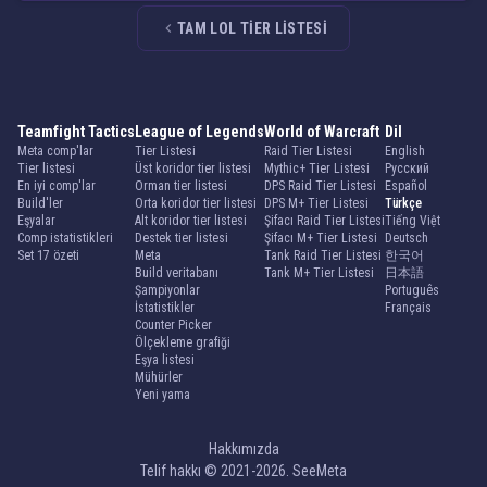
TAM LOL TIER LISTESI
Teamfight Tactics
League of Legends
World of Warcraft
Dil
Meta comp'lar
Tier Listesi
Raid Tier Listesi
English
Tier listesi
Üst koridor tier listesi
Mythic+ Tier Listesi
Русский
En iyi comp'lar
Orman tier listesi
DPS Raid Tier Listesi
Español
Build'ler
Orta koridor tier listesi
DPS M+ Tier Listesi
Türkçe
Eşyalar
Alt koridor tier listesi
Şifacı Raid Tier Listesi
Tiếng Việt
Comp istatistikleri
Destek tier listesi
Şifacı M+ Tier Listesi
Deutsch
Set 17 özeti
Meta
Tank Raid Tier Listesi
한국어
Build veritabanı
Tank M+ Tier Listesi
日本語
Şampiyonlar
Português
İstatistikler
Français
Counter Picker
Ölçekleme grafiği
Eşya listesi
Mühürler
Yeni yama
Hakkımızda
Telif hakkı © 2021-2026. SeeMeta