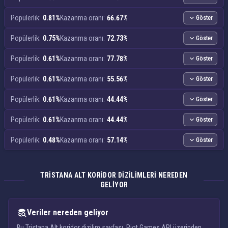
Popülerlik:
0.81%
Kazanma oranı:
66.67%
Göster
Popülerlik:
0.75%
Kazanma oranı:
72.73%
Göster
Popülerlik:
0.61%
Kazanma oranı:
77.78%
Göster
Popülerlik:
0.61%
Kazanma oranı:
55.56%
Göster
Popülerlik:
0.61%
Kazanma oranı:
44.44%
Göster
Popülerlik:
0.61%
Kazanma oranı:
44.44%
Göster
Popülerlik:
0.48%
Kazanma oranı:
57.14%
Göster
TRISTANA ALT KORIDOR DIZILIMLERI NEREDEN
GELIYOR
Veriler nereden geliyor
Bu Tristana Alt koridor dizilim sayfası, Riot Games API üzerinden