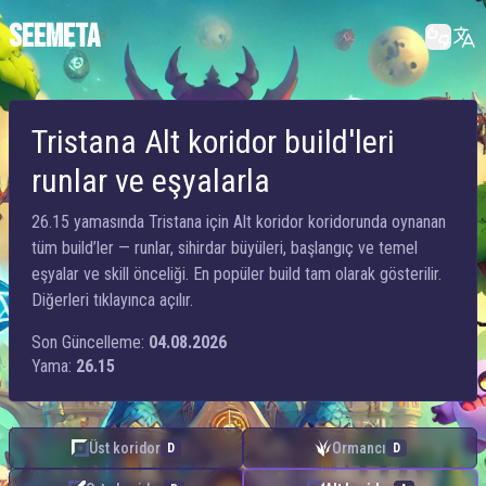
SEEMETA
Tristana Alt koridor build'leri
runlar ve eşyalarla
26.15 yamasında Tristana için Alt koridor koridorunda oynanan
tüm build’ler — runlar, sihirdar büyüleri, başlangıç ve temel
eşyalar ve skill önceliği. En popüler build tam olarak gösterilir.
Diğerleri tıklayınca açılır.
Son Güncelleme:
04.08.2026
Yama:
26.15
Üst koridor
Ormancı
D
D