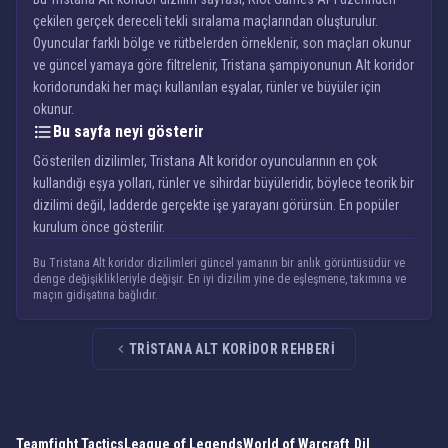
çekilen gerçek dereceli tekli sıralama maçlarından oluşturulur.
Oyuncular farklı bölge ve rütbelerden örneklenir, son maçları okunur
ve güncel yamaya göre filtrelenir, Tristana şampiyonunun Alt koridor
koridorundaki her maçı kullanılan eşyalar, rünler ve büyüler için
okunur.
Bu sayfa neyi gösterir
Gösterilen dizilimler, Tristana Alt koridor oyuncularının en çok
kullandığı eşya yolları, rünler ve sihirdar büyüleridir, böylece teorik bir
dizilimi değil, ladderde gerçekte işe yarayanı görürsün. En popüler
kurulum önce gösterilir.
Bu Tristana Alt koridor dizilimleri güncel yamanın bir anlık görüntüsüdür ve
denge değişiklikleriyle değişir. En iyi dizilim yine de eşleşmene, takımına ve
maçın gidişatına bağlıdır.
TRISTANA ALT KORIDOR REHBERI
Teamfight Tactics
League of Legends
World of Warcraft
Dil