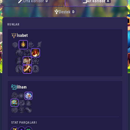
Orta koridor
Alt koridor
D
A
Destek
D
RUNLAR
İsabet
İlham
STAT PARÇALARI