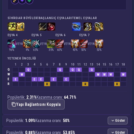
SIHIRDAR BÜYÜLERI
BAŞLANGIÇ EŞYALARI
TEMEL EŞYALAR
EŞYA 4
EŞYA 5
EŞYA 6
EŞYA 7
VEYA
VEYA
VEYA
VEYA
96%
4%
65%
35%
60%
40%
50%
50%
YETENEK ÖNCELIĞI
1
2
3
4
5
6
7
8
9
10
11
12
13
14
15
16
17
18
Q
Q
Q
Q
Q
Q
W
W
W
W
W
W
E
E
E
E
E
E
R
R
R
R
Popülerlik:
2.31%
Kazanma oranı:
64.71%
Yapı Bağlantısını Kopyala
Popülerlik:
1.09%
Kazanma oranı:
50%
Göster
Popülerlik:
0.88%
Kazanma oranı:
53.85%
Göster