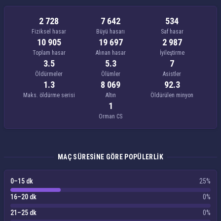
2 728
7 642
534
Fiziksel hasar
Büyü hasarı
Saf hasar
10 905
19 697
2 987
Toplam hasar
Alınan hasar
İyileştirme
3.5
5.3
7
Öldürmeler
Ölümler
Asistler
1.3
8 069
92.3
Maks. öldürme serisi
Altın
Öldürülen minyon
1
Orman CS
MAÇ SÜRESINE GÖRE POPÜLERLIK
0–15 dk
25%
16–20 dk
0%
21–25 dk
0%