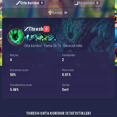
Orta koridor
Alt koridor
D
D
Destek
S+
Thresh — Orta koridor
Thresh
D
P
Q
W
E
R
Orta koridor · Yama 26.15 · Dereceli tekli
Maçlar
Galibiyetler
4
2
Kazanma oranı
Pick oranı
50%
0.01%
Yasaklanma oranı
Zorluk
5.48%
Sert
THRESH ORTA KORIDOR ISTATISTIKLERI