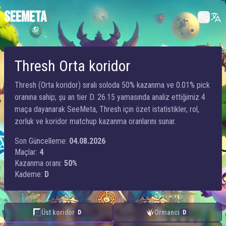
SEEMETA
Thresh Orta koridor
Thresh (Orta koridor) sıralı soloda 50% kazanma ve 0.01% pick
oranına sahip; şu an tier D. 26.15 yamasında analiz ettiğimiz 4
maça dayanarak SeeMeta, Thresh için özet istatistikler, rol,
zorluk ve koridor matchup kazanma oranlarını sunar.
Son Güncelleme:
04.08.2026
Maçlar:
4
Kazanma oranı:
50%
Kademe:
D
Üst koridor
Ormancı
D
D