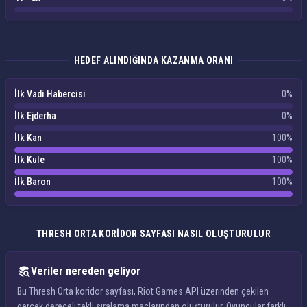
HEDEF ALINDIĞINDA KAZANMA ORANI
İlk Vadi Habercisi
0%
İlk Ejderha
0%
İlk Kan
100%
İlk Kule
100%
İlk Baron
100%
THRESH ORTA KORIDOR SAYFASI NASIL OLUŞTURULUR
Veriler nereden geliyor
Bu Thresh Orta koridor sayfası, Riot Games API üzerinden çekilen
gerçek dereceli tekli sıralama maçlarından oluşturulur. Oyuncular farklı