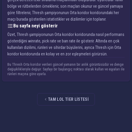
bölge ve rütbelerden örneklenir, son maçları okunur ve güncel yamaya
göre filtrelenir, Thresh şampiyonunun Orta koridor koridorundaki her
maçı burada gösterilen istatistikler ve dizilimler için toplanır.
Bu sayfa neyi gösterir
Özet, Thresh şampiyonunun Orta koridor koridorunda nasıl performans
gösterdiğini winrate, pick rate ve ban rate ile gösterir. Altında en çok
kullanılan dizilimi, rünleri ve sihirdar büyülerini, ayrıca Thresh için Orta
koridor koridorunda en kolay ve en zor eşleşmeleri görürsün.
Bu Thresh Orta koridor verileri güncel yamanın bir anlık görüntüsüdür ve denge
değişiklikleriyle değişir. Sayfayı bir başlangıç noktası olarak kullan ve eşyaları ile
rünleri maçına göre uyarla.
TAM LOL TIER LISTESI