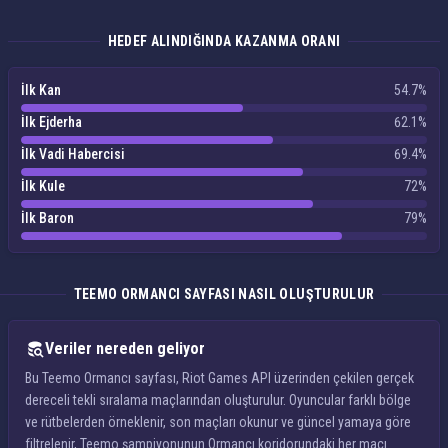
HEDEF ALINDIĞINDA KAZANMA ORANI
İlk Kan
54.7%
İlk Ejderha
62.1%
İlk Vadi Habercisi
69.4%
İlk Kule
72%
İlk Baron
79%
TEEMO ORMANCI SAYFASI NASIL OLUŞTURULUR
Veriler nereden geliyor
Bu Teemo Ormancı sayfası, Riot Games API üzerinden çekilen gerçek
dereceli tekli sıralama maçlarından oluşturulur. Oyuncular farklı bölge
ve rütbelerden örneklenir, son maçları okunur ve güncel yamaya göre
filtrelenir, Teemo şampiyonunun Ormancı koridorundaki her maçı