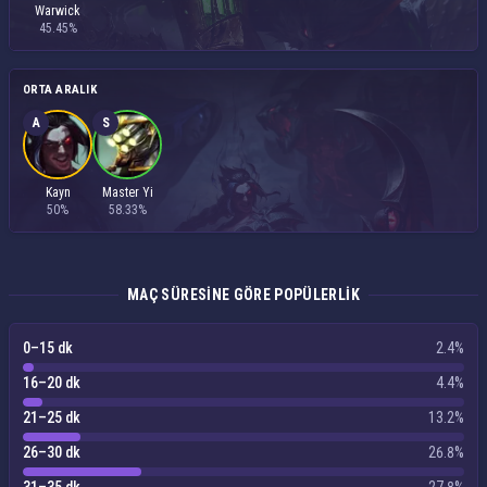
Warwick
45.45%
ORTA ARALIK
A
S
Kayn
Master Yi
50%
58.33%
MAÇ SÜRESINE GÖRE POPÜLERLIK
0–15 dk
2.4%
16–20 dk
4.4%
21–25 dk
13.2%
26–30 dk
26.8%