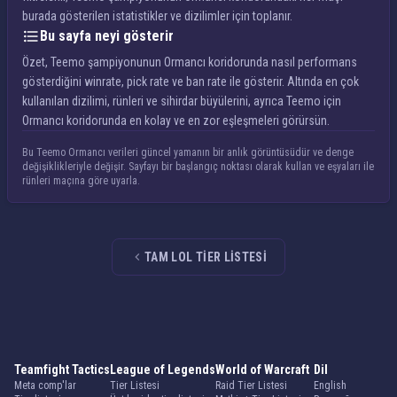
burada gösterilen istatistikler ve dizilimler için toplanır.
Bu sayfa neyi gösterir
Özet, Teemo şampiyonunun Ormancı koridorunda nasıl performans
gösterdiğini winrate, pick rate ve ban rate ile gösterir. Altında en çok
kullanılan dizilimi, rünleri ve sihirdar büyülerini, ayrıca Teemo için
Ormancı koridorunda en kolay ve en zor eşleşmeleri görürsün.
Bu Teemo Ormancı verileri güncel yamanın bir anlık görüntüsüdür ve denge
değişiklikleriyle değişir. Sayfayı bir başlangıç noktası olarak kullan ve eşyaları ile
rünleri maçına göre uyarla.
TAM LOL TIER LISTESI
Teamfight Tactics
League of Legends
World of Warcraft
Dil
Meta comp'lar
Tier Listesi
Raid Tier Listesi
English