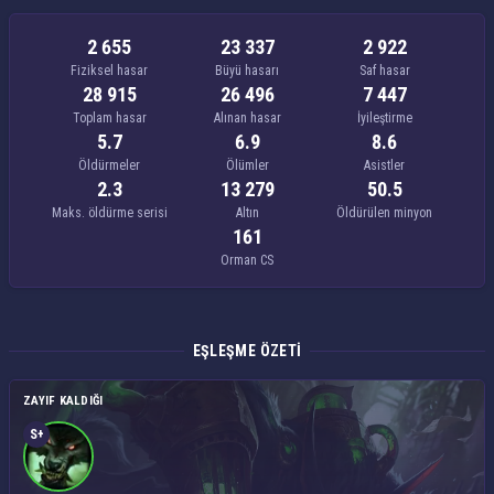
2 655
23 337
2 922
Fiziksel hasar
Büyü hasarı
Saf hasar
28 915
26 496
7 447
Toplam hasar
Alınan hasar
İyileştirme
5.7
6.9
8.6
Öldürmeler
Ölümler
Asistler
2.3
13 279
50.5
Maks. öldürme serisi
Altın
Öldürülen minyon
161
Orman CS
EŞLEŞME ÖZETI
ZAYIF KALDIĞI
S+