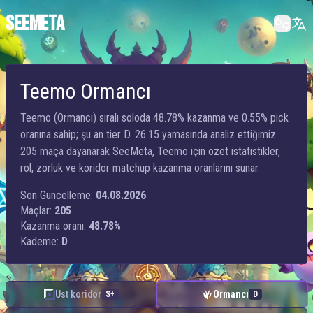
SEEMETA
Teemo Ormancı
Teemo (Ormancı) sıralı soloda 48.78% kazanma ve 0.55% pick
oranına sahip; şu an tier D. 26.15 yamasında analiz ettiğimiz
205 maça dayanarak SeeMeta, Teemo için özet istatistikler,
rol, zorluk ve koridor matchup kazanma oranlarını sunar.
Son Güncelleme:
04.08.2026
Maçlar:
205
Kazanma oranı:
48.78%
Kademe:
D
Üst koridor
Ormancı
S+
D