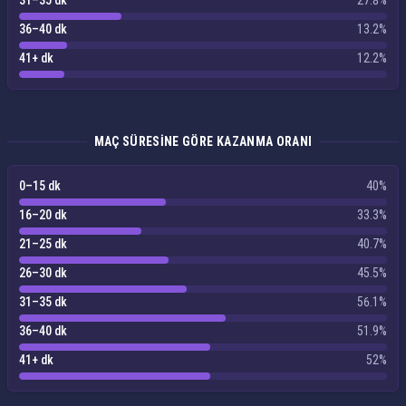
31–35 dk
27.8%
36–40 dk
13.2%
41+ dk
12.2%
MAÇ SÜRESINE GÖRE KAZANMA ORANI
0–15 dk
40%
16–20 dk
33.3%
21–25 dk
40.7%
26–30 dk
45.5%
31–35 dk
56.1%
36–40 dk
51.9%
41+ dk
52%