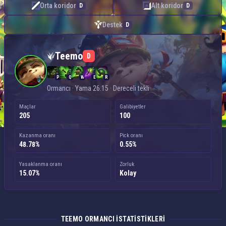
Orta koridor
Alt koridor
D
D
Destek
D
Teemo — Ormancı
Teemo
D
P
Q
W
E
R
Ormancı · Yama 26.15 · Dereceli tekli
Maçlar
Galibiyetler
205
100
Kazanma oranı
Pick oranı
48.78%
0.55%
Yasaklanma oranı
Zorluk
15.07%
Kolay
TEEMO ORMANCI ISTATISTIKLERI